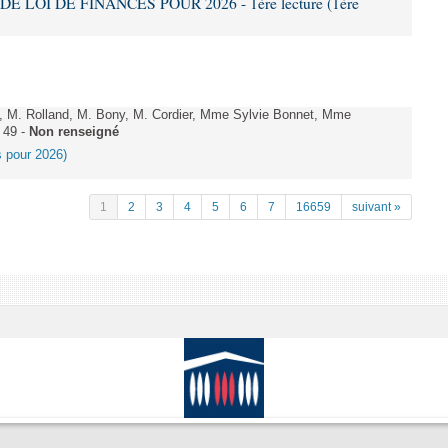
DE LOI DE FINANCES POUR 2026 - 1ère lecture (1ère
 M. Rolland, M. Bony, M. Cordier, Mme Sylvie Bonnet, Mme
 49 -
Non renseigné
es pour 2026)
1
2
3
4
5
6
7
16659
suivant »