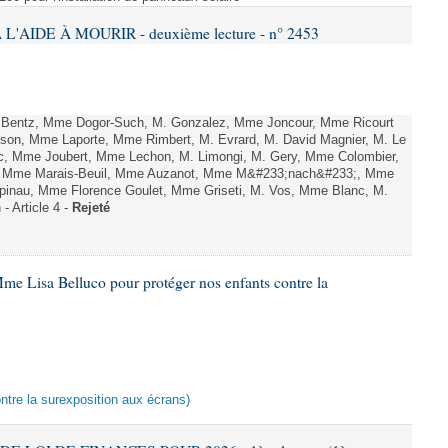
L'AIDE À MOURIR - deuxième lecture - n° 2453
. Bentz, Mme Dogor-Such, M. Gonzalez, Mme Joncour, Mme Ricourt
Tesson, Mme Laporte, Mme Rimbert, M. Evrard, M. David Magnier, M. Le
c, Mme Joubert, Mme Lechon, M. Limongi, M. Gery, Mme Colombier,
rd, Mme Marais-Beuil, Mme Auzanot, Mme M&#233;nach&#233;, Mme
;pinau, Mme Florence Goulet, Mme Griseti, M. Vos, Mme Blanc, M.
- Article 4 -
Rejeté
me Lisa Belluco pour protéger nos enfants contre la
ontre la surexposition aux écrans)