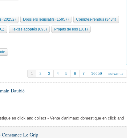
s (20252)
Dossiers législatifs (15957)
Comptes-rendus (3434)
01)
Textes adoptés (693)
Projets de lois (101)
date
1
2
3
4
5
6
7
16659
suivant »
omain Daubié
ique en click and collect - Vente d'animaux domestique en click and
 Constance Le Grip