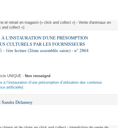
e et retrait en magasin (« click and collect ») - Vente d'animaux en
k and collect »)
VE À L'INSTAURATION D'UNE PRÉSOMPTION
US CULTURELS PAR LES FOURNISSEURS
re lecture (2ème assemblée saisie) - n° 2864
ticle UNIQUE -
Non renseigné
ive à l’instauration d’une présomption d’utilisation des contenus
ce artificielle)
e Sandra Delannoy
 chiens et de chats en click and collect - Interdiction de vente de