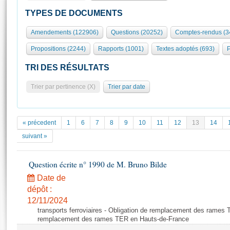
S'id
Présidence
Séance publique
Rôle et pouvoirs de l'Assemblée
Visiter l'Assemblée
TYPES DE DOCUMENTS
Fiches « Connaissance de l’Assemblée »
577 députés
Commissions et autres organes
Visite virtuelle du palais Bourbon
Amendements (122906)
Questions (20252)
Comptes-rendus (3
Organisation de l'Assemblée
Groupes politiques
Europe et International
Assister à une séance
Mot
Propositions (2244)
Rapports (1001)
Textes adoptés (693)
P
Présidence
Conférence des Présidents
Bureau
Collège des Ques
Élections législatives
Contrôle et évaluation
Accès des chercheurs à l’Assemblée
TRI DES RÉSULTATS
Congrès
Les évènements
S'inscrire
Trier par pertinence (X)
Trier par date
Pétitions
Statistiques et chiffres clés
Transparence et déontologie
Vous n'ave
Patrimoine
E
Documents de référence
« précedent
1
6
7
8
9
10
11
12
13
14
La Bibliothèque
( Constitution | Règlement de l'Assemblée ... )
Documents parlementaires
suivant »
Les archives
Projets de loi
Contacts et plan d'accès
Question écrite n° 1990 de M. Bruno Bilde
Propositions de loi
Histoire
Photos libres de droit
Amendements
Date de
Juniors
dépôt :
Textes adoptés
Anciennes législatures
12/11/2024
transports ferroviaires - Obligation de remplacement des rames 
Liens vers les sites publics
Rapports d'information
remplacement des rames TER en Hauts-de-France