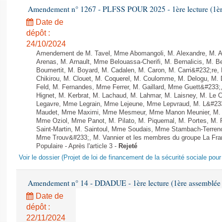
Amendement n° 1267 - PLFSS POUR 2025 - 1ère lecture (1ère 
Date de
dépôt :
24/10/2024
Amendement de M. Tavel, Mme Abomangoli, M. Alexandre, M. 
Arenas, M. Arnault, Mme Belouassa-Cherifi, M. Bernalicis, M. 
Boumertit, M. Boyard, M. Cadalen, M. Caron, M. Carri&#232;re
Chikirou, M. Clouet, M. Coquerel, M. Coulomme, M. Delogu, M
Feld, M. Fernandes, Mme Ferrer, M. Gaillard, Mme Guett&#23
Hignet, M. Kerbrat, M. Lachaud, M. Lahmar, M. Laisney, M. Le 
Legavre, Mme Legrain, Mme Lejeune, Mme Lepvraud, M. L&#233
Maudet, Mme Maximi, Mme Mesmeur, Mme Manon Meunier, M. 
Mme Oziol, Mme Panot, M. Pilato, M. Piquemal, M. Portes, M
Saint-Martin, M. Saintoul, Mme Soudais, Mme Stambach-Terreno
Mme Trouv&#233;, M. Vannier et les membres du groupe La Fra
Populaire - Après l'article 3 -
Rejeté
Voir le dossier (Projet de loi de financement de la sécurité sociale pou
Amendement n° 14 - DDADUE - 1ère lecture (1ère assemblée s
Date de
dépôt :
22/11/2024