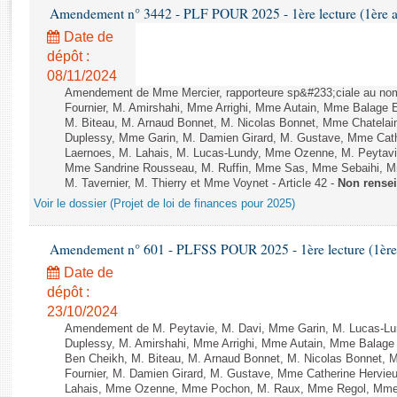
Rapports d'enquête
Amendement n° 3442 - PLF POUR 2025 - 1ère lecture (1ère as
Rapports législatifs
Date de
Rapports sur l'application des lois
dépôt :
Baromètre de l’application des lois
08/11/2024
Amendement de Mme Mercier, rapporteure sp&#233;ciale au nom
Fournier, M. Amirshahi, Mme Arrighi, Mme Autain, Mme Balage 
Dossiers législatifs
M. Biteau, M. Arnaud Bonnet, M. Nicolas Bonnet, Mme Chatelain
Duplessy, Mme Garin, M. Damien Girard, M. Gustave, Mme Cath
Budget et sécurité sociale
Laernoes, M. Lahais, M. Lucas-Lundy, Mme Ozenne, M. Peyta
Questions écrites et orales
Mme Sandrine Rousseau, M. Ruffin, Mme Sas, Mme Sebaihi, Mm
M. Tavernier, M. Thierry et Mme Voynet - Article 42 -
Non rense
Comptes rendus des débats
Voir le dossier (Projet de loi de finances pour 2025)
Amendement n° 601 - PLFSS POUR 2025 - 1ère lecture (1ère a
Date de
dépôt :
23/10/2024
Amendement de M. Peytavie, M. Davi, Mme Garin, M. Lucas-L
Duplessy, M. Amirshahi, Mme Arrighi, Mme Autain, Mme Balage 
Ben Cheikh, M. Biteau, M. Arnaud Bonnet, M. Nicolas Bonnet, 
Fournier, M. Damien Girard, M. Gustave, Mme Catherine Hervieu
Lahais, Mme Ozenne, Mme Pochon, M. Raux, Mme Regol, Mme