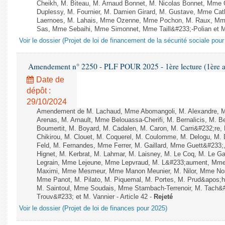
Cheikh, M. Biteau, M. Arnaud Bonnet, M. Nicolas Bonnet, Mme C
Duplessy, M. Fournier, M. Damien Girard, M. Gustave, Mme Cath
Laernoes, M. Lahais, Mme Ozenne, Mme Pochon, M. Raux, Mme 
Sas, Mme Sebaihi, Mme Simonnet, Mme Taill&#233;-Polian et M. 
Voir le dossier (Projet de loi de financement de la sécurité sociale pou
Amendement n° 2250 - PLF POUR 2025 - 1ère lecture (1ère as
Date de
dépôt :
29/10/2024
Amendement de M. Lachaud, Mme Abomangoli, M. Alexandre, 
Arenas, M. Arnault, Mme Belouassa-Cherifi, M. Bernalicis, M. 
Boumertit, M. Boyard, M. Cadalen, M. Caron, M. Carri&#232;re
Chikirou, M. Clouet, M. Coquerel, M. Coulomme, M. Delogu, M
Feld, M. Fernandes, Mme Ferrer, M. Gaillard, Mme Guett&#23
Hignet, M. Kerbrat, M. Lahmar, M. Laisney, M. Le Coq, M. Le 
Legrain, Mme Lejeune, Mme Lepvraud, M. L&#233;aument, Mme
Maximi, Mme Mesmeur, Mme Manon Meunier, M. Nilor, Mme N
Mme Panot, M. Pilato, M. Piquemal, M. Portes, M. Prud&apos;h
M. Saintoul, Mme Soudais, Mme Stambach-Terrenoir, M. Tach&
Trouv&#233; et M. Vannier - Article 42 -
Rejeté
Voir le dossier (Projet de loi de finances pour 2025)