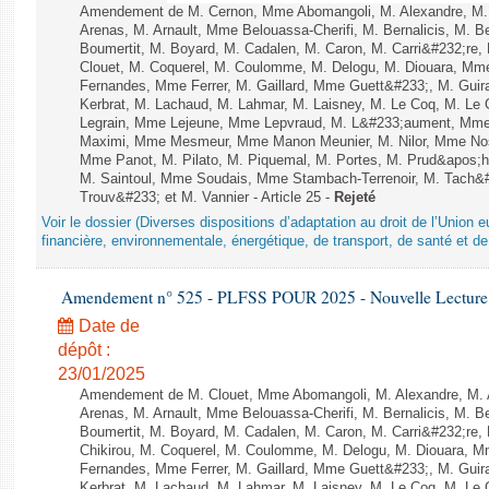
Amendement de M. Cernon, Mme Abomangoli, M. Alexandre, M
Arenas, M. Arnault, Mme Belouassa-Cherifi, M. Bernalicis, M. 
Boumertit, M. Boyard, M. Cadalen, M. Caron, M. Carri&#232;re
Clouet, M. Coquerel, M. Coulomme, M. Delogu, M. Diouara, Mm
Fernandes, Mme Ferrer, M. Gaillard, Mme Guett&#233;, M. Gu
Kerbrat, M. Lachaud, M. Lahmar, M. Laisney, M. Le Coq, M. Le
Legrain, Mme Lejeune, Mme Lepvraud, M. L&#233;aument, Mme
Maximi, Mme Mesmeur, Mme Manon Meunier, M. Nilor, Mme N
Mme Panot, M. Pilato, M. Piquemal, M. Portes, M. Prud&apos;h
M. Saintoul, Mme Soudais, Mme Stambach-Terrenoir, M. Tach&
Trouv&#233; et M. Vannier - Article 25 -
Rejeté
Voir le dossier (Diverses dispositions d’adaptation au droit de l’Unio
financière, environnementale, énergétique, de transport, de santé et de
Amendement n° 525 - PLFSS POUR 2025 - Nouvelle Lecture 
Date de
dépôt :
23/01/2025
Amendement de M. Clouet, Mme Abomangoli, M. Alexandre, M.
Arenas, M. Arnault, Mme Belouassa-Cherifi, M. Bernalicis, M. 
Boumertit, M. Boyard, M. Cadalen, M. Caron, M. Carri&#232;re
Chikirou, M. Coquerel, M. Coulomme, M. Delogu, M. Diouara, 
Fernandes, Mme Ferrer, M. Gaillard, Mme Guett&#233;, M. Gu
Kerbrat, M. Lachaud, M. Lahmar, M. Laisney, M. Le Coq, M. Le