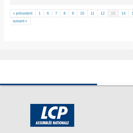
« précedent
1
6
7
8
9
10
11
12
13
14
suivant »