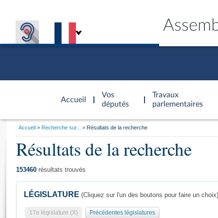
Assemb
Accèder à
la page
Vos
Travaux
Accueil
d'accueil
députés
parlementaires
Vous
Accueil
Recherche sur...
Résultats de la recherche
êtes
Résultats de la recherche
Général
ici
CONNEX
TRAVA
CONNA
DÉC
:
153460
résultats trouvés
LÉGISLATURE
(Cliquez sur l'un des boutons pour faire un choix
17e législature (X)
Précédentes législatures