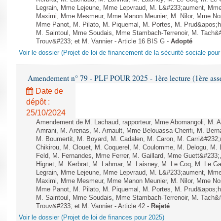
Legrain, Mme Lejeune, Mme Lepvraud, M. L&#233;aument, Mme
Maximi, Mme Mesmeur, Mme Manon Meunier, M. Nilor, Mme N
Mme Panot, M. Pilato, M. Piquemal, M. Portes, M. Prud&apos;h
M. Saintoul, Mme Soudais, Mme Stambach-Terrenoir, M. Tach&
Trouv&#233; et M. Vannier - Article 16 BIS G -
Adopté
Voir le dossier (Projet de loi de financement de la sécurité sociale pou
Amendement n° 79 - PLF POUR 2025 - 1ère lecture (1ère assem
Date de
dépôt :
25/10/2024
Amendement de M. Lachaud, rapporteur, Mme Abomangoli, M. 
Amrani, M. Arenas, M. Arnault, Mme Belouassa-Cherifi, M. Bern
M. Boumertit, M. Boyard, M. Cadalen, M. Caron, M. Carri&#232
Chikirou, M. Clouet, M. Coquerel, M. Coulomme, M. Delogu, M
Feld, M. Fernandes, Mme Ferrer, M. Gaillard, Mme Guett&#23
Hignet, M. Kerbrat, M. Lahmar, M. Laisney, M. Le Coq, M. Le 
Legrain, Mme Lejeune, Mme Lepvraud, M. L&#233;aument, Mme
Maximi, Mme Mesmeur, Mme Manon Meunier, M. Nilor, Mme N
Mme Panot, M. Pilato, M. Piquemal, M. Portes, M. Prud&apos;h
M. Saintoul, Mme Soudais, Mme Stambach-Terrenoir, M. Tach&
Trouv&#233; et M. Vannier - Article 42 -
Rejeté
Voir le dossier (Projet de loi de finances pour 2025)