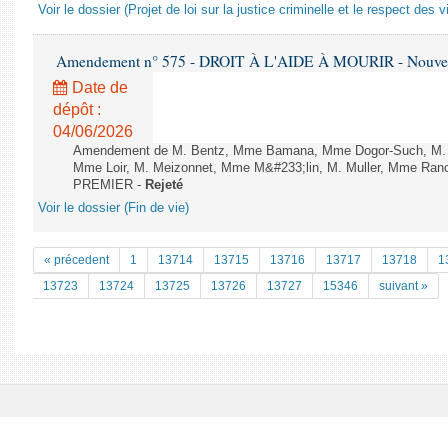
Voir le dossier (Projet de loi sur la justice criminelle et le respect des 
Amendement n° 575 - DROIT À L'AIDE À MOURIR - Nouvelle
Date de
dépôt :
04/06/2026
Amendement de M. Bentz, Mme Bamana, Mme Dogor-Such, M. Flo
Mme Loir, M. Meizonnet, Mme M&#233;lin, M. Muller, Mme Ranc
PREMIER -
Rejeté
Voir le dossier (Fin de vie)
« précedent
1
13714
13715
13716
13717
13718
1
13723
13724
13725
13726
13727
15346
suivant »