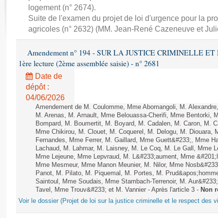
Rapports d'enquête
logement (n° 2674).
Rapports législatifs
Suite de l'examen du projet de loi d'urgence pour la pro
Rapports sur l'application des lois
agricoles (n° 2632) (MM. Jean-René Cazeneuve et Julie
Baromètre de l’application des lois
Amendement n° 194 - SUR LA JUSTICE CRIMINELLE ET
1ère lecture (2ème assemblée saisie) - n° 2681
Dossiers législatifs
Date de
Budget et sécurité sociale
dépôt :
Questions écrites et orales
04/06/2026
Comptes rendus des débats
Amendement de M. Coulomme, Mme Abomangoli, M. Alexandre,
M. Arenas, M. Arnault, Mme Belouassa-Cherifi, Mme Bentorki, M.
Bompard, M. Boumertit, M. Boyard, M. Cadalen, M. Caron, M. C
Mme Chikirou, M. Clouet, M. Coquerel, M. Delogu, M. Diouara,
Fernandes, Mme Ferrer, M. Gaillard, Mme Guett&#233;, Mme H
Lachaud, M. Lahmar, M. Laisney, M. Le Coq, M. Le Gall, Mme L
Mme Lejeune, Mme Lepvraud, M. L&#233;aument, Mme &#201;li
Mme Mesmeur, Mme Manon Meunier, M. Nilor, Mme Nosb&#23
Panot, M. Pilato, M. Piquemal, M. Portes, M. Prud&apos;homme
Saintoul, Mme Soudais, Mme Stambach-Terrenoir, M. Aur&#233;
Tavel, Mme Trouv&#233; et M. Vannier - Après l'article 3 -
Non r
Voir le dossier (Projet de loi sur la justice criminelle et le respect des 