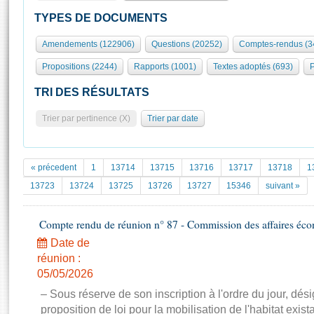
S'id
Présidence
Séance publique
Rôle et pouvoirs de l'Assemblée
Visiter l'Assemblée
TYPES DE DOCUMENTS
Fiches « Connaissance de l’Assemblée »
577 députés
Commissions et autres organes
Visite virtuelle du palais Bourbon
Amendements (122906)
Questions (20252)
Comptes-rendus (3
Organisation de l'Assemblée
Groupes politiques
Europe et International
Assister à une séance
Mot
Propositions (2244)
Rapports (1001)
Textes adoptés (693)
P
Présidence
Conférence des Présidents
Bureau
Collège des Ques
Élections législatives
Contrôle et évaluation
Accès des chercheurs à l’Assemblée
TRI DES RÉSULTATS
Congrès
Les évènements
S'inscrire
Trier par pertinence (X)
Trier par date
Pétitions
Statistiques et chiffres clés
Transparence et déontologie
Vous n'ave
Patrimoine
E
Documents de référence
« précedent
1
13714
13715
13716
13717
13718
1
La Bibliothèque
( Constitution | Règlement de l'Assemblée ... )
Documents parlementaires
13723
13724
13725
13726
13727
15346
suivant »
Les archives
Projets de loi
Contacts et plan d'accès
Compte rendu de réunion n° 87 - Commission des affaires éc
Propositions de loi
Histoire
Photos libres de droit
Amendements
Date de
Juniors
réunion :
Textes adoptés
Anciennes législatures
05/05/2026
– Sous réserve de son inscription à l'ordre du jour, dési
Liens vers les sites publics
Rapports d'information
proposition de loi pour la mobilisation de l'habitat exis