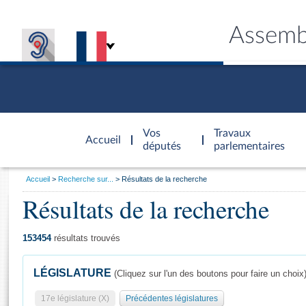
Assemb
Accèder à
la page
Vos
Travaux
Accueil
d'accueil
députés
parlementaires
Vous
Accueil
Recherche sur...
Résultats de la recherche
êtes
Résultats de la recherche
Général
ici
CONNEX
TRAVA
CONNA
DÉC
:
153454
résultats trouvés
LÉGISLATURE
(Cliquez sur l'un des boutons pour faire un choix
17e législature (X)
Précédentes législatures