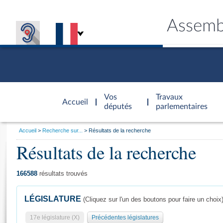
Assemb
Accèder à
la page
Vos
Travaux
Accueil
d'accueil
députés
parlementaires
Vous
Accueil
Recherche sur...
Résultats de la recherche
êtes
Résultats de la recherche
Général
ici
CONNEX
TRAVA
CONNA
DÉC
:
166588
résultats trouvés
LÉGISLATURE
(Cliquez sur l'un des boutons pour faire un choix
17e législature (X)
Précédentes législatures