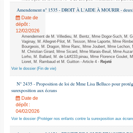
Amendement n° 1535 - DROIT À L'AIDE À MOURIR - deuxièm
Date de
dépôt :
12/02/2026
Amendement de M. Villedieu, M. Bentz, Mme Dogor-Such, M. G
Vaginay, M. Allegret-Pilot, M. Tesson, Mme Laporte, Mme Rimbe
Bourgeois, M. Dragon, Mme Ranc, Mme Joubert, Mme Lechon, M
M. Christian Girard, Mme Sicard, Mme Marais-Beuil, Mme Au
Lorho, M. Ballard, M. de L&#233;pinau, Mme Florence Goulet, 
Lioret, M. Rambaud et M. Guitton - Article 4 -
Rejeté
Voir le dossier (Fin de vie)
N° 2435 - Proposition de loi de Mme Lisa Belluco pour protége
surexposition aux écrans
Date de
dépôt :
04/02/2026
Voir le dossier (Protéger nos enfants contre la surexposition aux écran