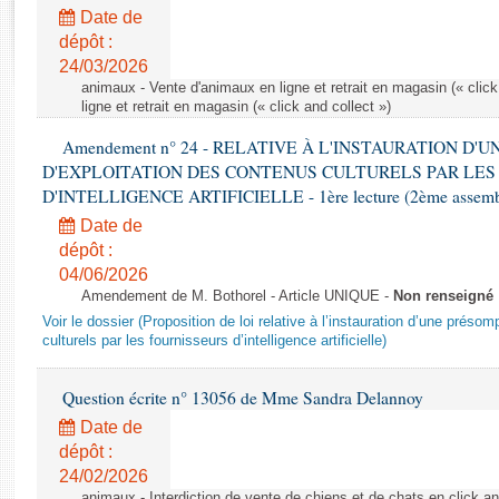
Rapports d'enquête
Date de
Rapports législatifs
dépôt :
Rapports sur l'application des lois
24/03/2026
Baromètre de l’application des lois
animaux - Vente d'animaux en ligne et retrait en magasin (« click
ligne et retrait en magasin (« click and collect »)
Amendement n° 24 - RELATIVE À L'INSTAURATION D'
Dossiers législatifs
D'EXPLOITATION DES CONTENUS CULTURELS PAR LES
Budget et sécurité sociale
D'INTELLIGENCE ARTIFICIELLE - 1ère lecture (2ème assemblé
Questions écrites et orales
Date de
Comptes rendus des débats
dépôt :
04/06/2026
Amendement de M. Bothorel - Article UNIQUE -
Non renseigné
Voir le dossier (Proposition de loi relative à l’instauration d’une présom
culturels par les fournisseurs d’intelligence artificielle)
Question écrite n° 13056 de Mme Sandra Delannoy
Date de
dépôt :
24/02/2026
animaux - Interdiction de vente de chiens et de chats en click and