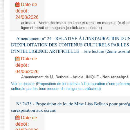
Rapports d'enquête
Date de
Rapports législatifs
dépôt :
Rapports sur l'application des lois
24/03/2026
Baromètre de l’application des lois
animaux - Vente d'animaux en ligne et retrait en magasin (« click
ligne et retrait en magasin (« click and collect »)
Amendement n° 24 - RELATIVE À L'INSTAURATION D'
Dossiers législatifs
D'EXPLOITATION DES CONTENUS CULTURELS PAR LES
Budget et sécurité sociale
D'INTELLIGENCE ARTIFICIELLE - 1ère lecture (2ème assemblé
Questions écrites et orales
Date de
Comptes rendus des débats
dépôt :
04/06/2026
Amendement de M. Bothorel - Article UNIQUE -
Non renseigné
Voir le dossier (Proposition de loi relative à l’instauration d’une présom
culturels par les fournisseurs d’intelligence artificielle)
N° 2435 - Proposition de loi de Mme Lisa Belluco pour protége
surexposition aux écrans
Date de
dépôt :