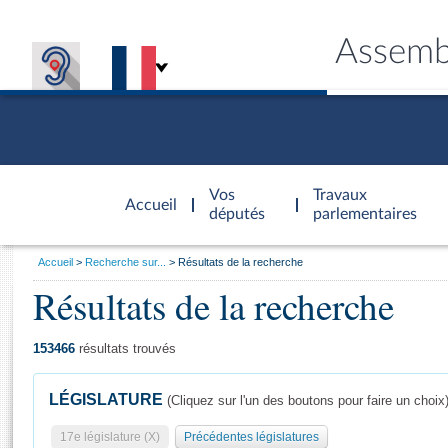
Assemb
Accèder à
la page
Vos
Travaux
Accueil
d'accueil
députés
parlementaires
Vous
Accueil
Recherche sur...
Résultats de la recherche
êtes
Résultats de la recherche
Général
ici
CONNEX
TRAVA
CONNA
DÉC
:
153466
résultats trouvés
LÉGISLATURE
(Cliquez sur l'un des boutons pour faire un choix
17e législature (X)
Précédentes législatures