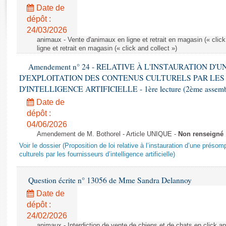
Rapports d'enquête
Date de
Rapports législatifs
dépôt :
Rapports sur l'application des lois
24/03/2026
Baromètre de l’application des lois
animaux - Vente d'animaux en ligne et retrait en magasin (« click
ligne et retrait en magasin (« click and collect »)
Amendement n° 24 - RELATIVE À L'INSTAURATION D'
Dossiers législatifs
D'EXPLOITATION DES CONTENUS CULTURELS PAR LES
Budget et sécurité sociale
D'INTELLIGENCE ARTIFICIELLE - 1ère lecture (2ème assemblé
Questions écrites et orales
Date de
Comptes rendus des débats
dépôt :
04/06/2026
Amendement de M. Bothorel - Article UNIQUE -
Non renseigné
Voir le dossier (Proposition de loi relative à l’instauration d’une présom
culturels par les fournisseurs d’intelligence artificielle)
Question écrite n° 13056 de Mme Sandra Delannoy
Date de
dépôt :
24/02/2026
animaux - Interdiction de vente de chiens et de chats en click and