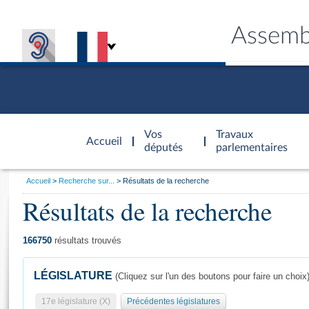
Assemb
Accèder à
la page
Vos
Travaux
Accueil
d'accueil
députés
parlementaires
Vous
Accueil
Recherche sur...
Résultats de la recherche
êtes
Résultats de la recherche
Général
ici
CONNEX
TRAVA
CONNA
DÉC
:
166750
résultats trouvés
LÉGISLATURE
(Cliquez sur l'un des boutons pour faire un choix
17e législature (X)
Précédentes législatures