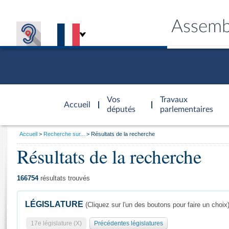
Assemb
Accèder à
la page
Vos
Travaux
Accueil
d'accueil
députés
parlementaires
Vous
Accueil
Recherche sur...
Résultats de la recherche
êtes
Résultats de la recherche
Général
ici
CONNEX
TRAVA
CONNA
DÉC
:
166754
résultats trouvés
LÉGISLATURE
(Cliquez sur l'un des boutons pour faire un choix
17e législature (X)
Précédentes législatures