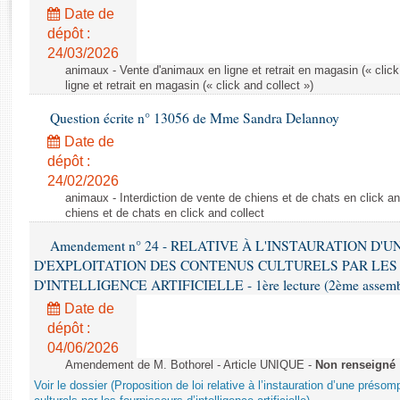
Rapports d'enquête
Date de
Rapports législatifs
dépôt :
Rapports sur l'application des lois
24/03/2026
Baromètre de l’application des lois
animaux - Vente d'animaux en ligne et retrait en magasin (« click
ligne et retrait en magasin (« click and collect »)
Question écrite n° 13056 de Mme Sandra Delannoy
Dossiers législatifs
Date de
Budget et sécurité sociale
dépôt :
Questions écrites et orales
24/02/2026
Comptes rendus des débats
animaux - Interdiction de vente de chiens et de chats en click and
chiens et de chats en click and collect
Amendement n° 24 - RELATIVE À L'INSTAURATION D'
D'EXPLOITATION DES CONTENUS CULTURELS PAR LES
D'INTELLIGENCE ARTIFICIELLE - 1ère lecture (2ème assemblé
Date de
dépôt :
04/06/2026
Amendement de M. Bothorel - Article UNIQUE -
Non renseigné
Voir le dossier (Proposition de loi relative à l’instauration d’une présom