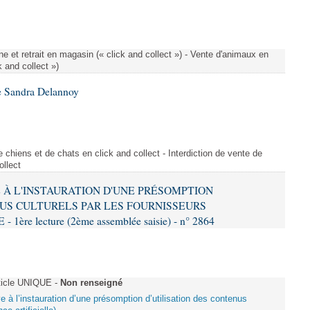
e et retrait en magasin (« click and collect ») - Vente d'animaux en
k and collect »)
e Sandra Delannoy
 chiens et de chats en click and collect - Interdiction de vente de
ollect
VE À L'INSTAURATION D'UNE PRÉSOMPTION
US CULTURELS PAR LES FOURNISSEURS
re lecture (2ème assemblée saisie) - n° 2864
ticle UNIQUE -
Non renseigné
ive à l’instauration d’une présomption d’utilisation des contenus