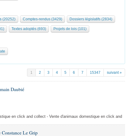
s (20252)
Comptes-rendus (3429)
Dossiers législatifs (2834)
01)
Textes adoptés (693)
Projets de lois (101)
date
1
2
3
4
5
6
7
15347
suivant »
omain Daubié
ique en click and collect - Vente d'animaux domestique en click and
 Constance Le Grip