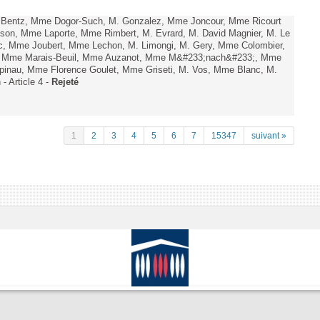
. Bentz, Mme Dogor-Such, M. Gonzalez, Mme Joncour, Mme Ricourt
Tesson, Mme Laporte, Mme Rimbert, M. Evrard, M. David Magnier, M. Le
c, Mme Joubert, Mme Lechon, M. Limongi, M. Gery, Mme Colombier,
rd, Mme Marais-Beuil, Mme Auzanot, Mme M&#233;nach&#233;, Mme
;pinau, Mme Florence Goulet, Mme Griseti, M. Vos, Mme Blanc, M.
- Article 4 -
Rejeté
1
2
3
4
5
6
7
15347
suivant »