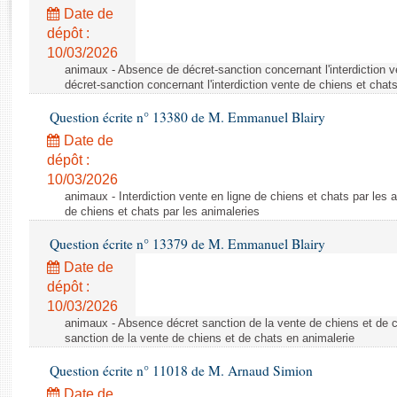
Rapports d'enquête
Date de
Rapports législatifs
dépôt :
Rapports sur l'application des lois
10/03/2026
Baromètre de l’application des lois
animaux - Absence de décret-sanction concernant l'interdiction 
décret-sanction concernant l'interdiction vente de chiens et chat
Question écrite n° 13380 de M. Emmanuel Blairy
Dossiers législatifs
Date de
Budget et sécurité sociale
dépôt :
Questions écrites et orales
10/03/2026
Comptes rendus des débats
animaux - Interdiction vente en ligne de chiens et chats par les a
de chiens et chats par les animaleries
Question écrite n° 13379 de M. Emmanuel Blairy
Date de
dépôt :
10/03/2026
animaux - Absence décret sanction de la vente de chiens et de 
sanction de la vente de chiens et de chats en animalerie
Question écrite n° 11018 de M. Arnaud Simion
Date de