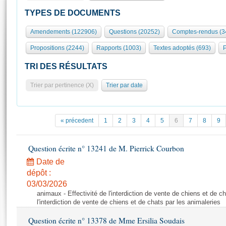
S'id
Présidence
Séance publique
Rôle et pouvoirs de l'Assemblée
Visiter l'Assemblée
TYPES DE DOCUMENTS
Fiches « Connaissance de l’Assemblée »
577 députés
Commissions et autres organes
Visite virtuelle du palais Bourbon
Amendements (122906)
Questions (20252)
Comptes-rendus (3
Organisation de l'Assemblée
Groupes politiques
Europe et International
Assister à une séance
Mot
Propositions (2244)
Rapports (1003)
Textes adoptés (693)
P
Présidence
Conférence des Présidents
Bureau
Collège des Ques
Élections législatives
Contrôle et évaluation
Accès des chercheurs à l’Assemblée
TRI DES RÉSULTATS
Congrès
Les évènements
S'inscrire
Trier par pertinence (X)
Trier par date
Pétitions
Statistiques et chiffres clés
Transparence et déontologie
Vous n'ave
Patrimoine
E
Documents de référence
« précedent
1
2
3
4
5
6
7
8
9
La Bibliothèque
( Constitution | Règlement de l'Assemblée ... )
Documents parlementaires
Les archives
Question écrite n° 13241 de M. Pierrick Courbon
Projets de loi
Contacts et plan d'accès
Date de
Propositions de loi
Histoire
Photos libres de droit
dépôt :
Amendements
Juniors
03/03/2026
Textes adoptés
animaux - Effectivité de l'interdiction de vente de chiens et de ch
Anciennes législatures
l'interdiction de vente de chiens et de chats par les animaleries
Liens vers les sites publics
Rapports d'information
Question écrite n° 13378 de Mme Ersilia Soudais