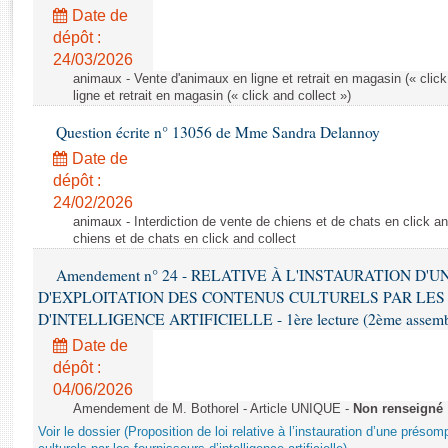
Rapports d'enquête
Date de
Rapports législatifs
dépôt :
Rapports sur l'application des lois
24/03/2026
Baromètre de l’application des lois
animaux - Vente d'animaux en ligne et retrait en magasin (« click
ligne et retrait en magasin (« click and collect »)
Question écrite n° 13056 de Mme Sandra Delannoy
Dossiers législatifs
Date de
Budget et sécurité sociale
dépôt :
Questions écrites et orales
24/02/2026
Comptes rendus des débats
animaux - Interdiction de vente de chiens et de chats en click and
chiens et de chats en click and collect
Amendement n° 24 - RELATIVE À L'INSTAURATION D'
D'EXPLOITATION DES CONTENUS CULTURELS PAR LES
D'INTELLIGENCE ARTIFICIELLE - 1ère lecture (2ème assemblé
Date de
dépôt :
04/06/2026
Amendement de M. Bothorel - Article UNIQUE -
Non renseigné
Voir le dossier (Proposition de loi relative à l’instauration d’une présom