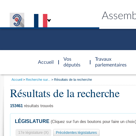
Assemb
Accèder à
la page
Vos
Travaux
Accueil
d'accueil
députés
parlementaires
Vous
Accueil
Recherche sur...
Résultats de la recherche
êtes
Résultats de la recherche
Général
ici
CONNEX
TRAVA
CONNA
DÉC
:
153461
résultats trouvés
LÉGISLATURE
(Cliquez sur l'un des boutons pour faire un choix
17e législature (X)
Précédentes législatures