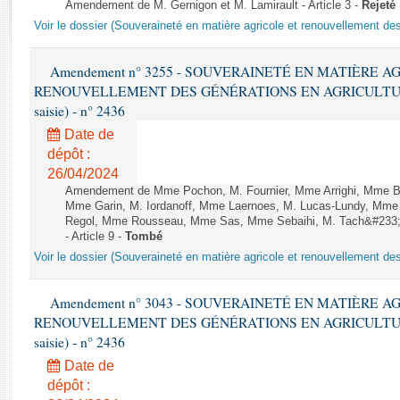
Rapports d'enquête
Amendement de M. Gernigon et M. Lamirault - Article 3 -
Rejeté
Voir le dossier (Souveraineté en matière agricole et renouvellement des
Rapports législatifs
Rapports sur l'application des lois
Amendement n° 3255 - SOUVERAINETÉ EN MATIÈRE A
Baromètre de l’application des lois
RENOUVELLEMENT DES GÉNÉRATIONS EN AGRICULTURE - 1è
saisie) - n° 2436
Dossiers législatifs
Date de
Budget et sécurité sociale
dépôt :
Questions écrites et orales
26/04/2024
Comptes rendus des débats
Amendement de Mme Pochon, M. Fournier, Mme Arrighi, Mme Be
Mme Garin, M. Iordanoff, Mme Laernoes, M. Lucas-Lundy, Mme
Regol, Mme Rousseau, Mme Sas, Mme Sebaihi, M. Tach&#233;, 
- Article 9 -
Tombé
Voir le dossier (Souveraineté en matière agricole et renouvellement des
Amendement n° 3043 - SOUVERAINETÉ EN MATIÈRE A
RENOUVELLEMENT DES GÉNÉRATIONS EN AGRICULTURE - 1è
saisie) - n° 2436
Date de
dépôt :