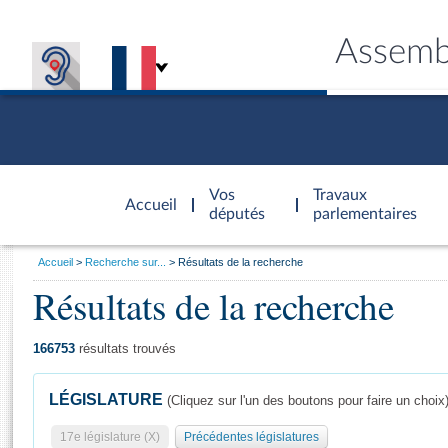
Assemb
Accèder à
la page
Vos
Travaux
Accueil
d'accueil
députés
parlementaires
Vous
Accueil
Recherche sur...
Résultats de la recherche
êtes
Résultats de la recherche
Général
ici
CONNEX
TRAVA
CONNA
DÉC
:
166753
résultats trouvés
LÉGISLATURE
(Cliquez sur l'un des boutons pour faire un choix
17e législature (X)
Précédentes législatures