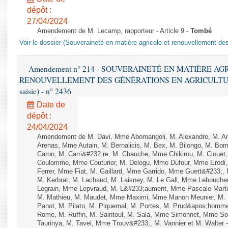
dépôt :
27/04/2024
Amendement de M. Lecamp, rapporteur - Article 9 -
Tombé
Voir le dossier (Souveraineté en matière agricole et renouvellement des
Amendement n° 214 - SOUVERAINETÉ EN MATIÈRE AG
RENOUVELLEMENT DES GÉNÉRATIONS EN AGRICULTURE - 1è
saisie) - n° 2436
Date de
dépôt :
24/04/2024
Amendement de M. Davi, Mme Abomangoli, M. Alexandre, M. A
Arenas, Mme Autain, M. Bernalicis, M. Bex, M. Bilongo, M. Bom
Caron, M. Carri&#232;re, M. Chauche, Mme Chikirou, M. Clouet,
Coulomme, Mme Couturier, M. Delogu, Mme Dufour, Mme Erodi
Ferrer, Mme Fiat, M. Gaillard, Mme Garrido, Mme Guett&#233;
M. Kerbrat, M. Lachaud, M. Laisney, M. Le Gall, Mme Lebouch
Legrain, Mme Lepvraud, M. L&#233;aument, Mme Pascale Martin
M. Mathieu, M. Maudet, Mme Maximi, Mme Manon Meunier, M.
Panot, M. Pilato, M. Piquemal, M. Portes, M. Prud&apos;homm
Rome, M. Ruffin, M. Saintoul, M. Sala, Mme Simonnet, Mme S
Taurinya, M. Tavel, Mme Trouv&#233;, M. Vannier et M. Walter - 