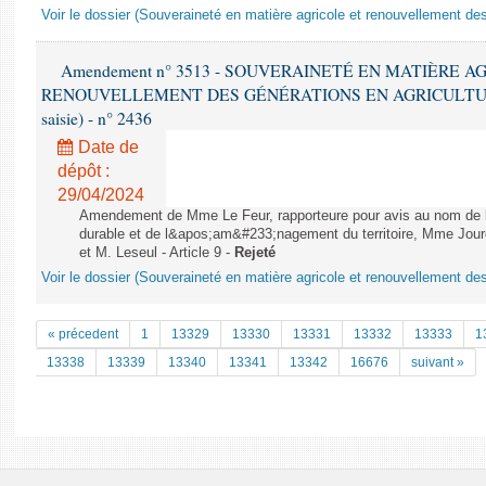
Voir le dossier (Souveraineté en matière agricole et renouvellement des
Amendement n° 3513 - SOUVERAINETÉ EN MATIÈRE A
RENOUVELLEMENT DES GÉNÉRATIONS EN AGRICULTURE - 1è
saisie) - n° 2436
Date de
dépôt :
29/04/2024
Amendement de Mme Le Feur, rapporteure pour avis au nom de
durable et de l&apos;am&#233;nagement du territoire, Mme Jourd
et M. Leseul - Article 9 -
Rejeté
Voir le dossier (Souveraineté en matière agricole et renouvellement des
« précedent
1
13329
13330
13331
13332
13333
1
13338
13339
13340
13341
13342
16676
suivant »