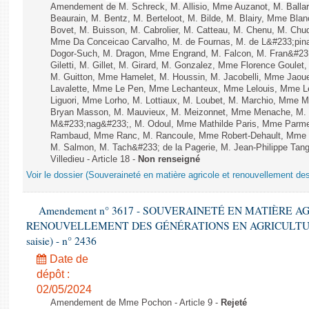
Amendement de M. Schreck, M. Allisio, Mme Auzanot, M. Ballar
Beaurain, M. Bentz, M. Berteloot, M. Bilde, M. Blairy, Mme Bla
Bovet, M. Buisson, M. Cabrolier, M. Catteau, M. Chenu, M. C
Mme Da Conceicao Carvalho, M. de Fournas, M. de L&#233;pi
Dogor-Such, M. Dragon, Mme Engrand, M. Falcon, M. Fran&#23
Giletti, M. Gillet, M. Girard, M. Gonzalez, Mme Florence Goulet
M. Guitton, Mme Hamelet, M. Houssin, M. Jacobelli, Mme Jaou
Lavalette, Mme Le Pen, Mme Lechanteux, Mme Lelouis, Mme Le
Liguori, Mme Lorho, M. Lottiaux, M. Loubet, M. Marchio, Mme 
Bryan Masson, M. Mauvieux, M. Meizonnet, Mme Menache, M. M
M&#233;nag&#233;, M. Odoul, Mme Mathilde Paris, Mme Parment
Rambaud, Mme Ranc, M. Rancoule, Mme Robert-Dehault, Mme R
M. Salmon, M. Tach&#233; de la Pagerie, M. Jean-Philippe Tangu
Villedieu - Article 18 -
Non renseigné
Voir le dossier (Souveraineté en matière agricole et renouvellement des
Amendement n° 3617 - SOUVERAINETÉ EN MATIÈRE A
RENOUVELLEMENT DES GÉNÉRATIONS EN AGRICULTURE - 1è
saisie) - n° 2436
Date de
dépôt :
02/05/2024
Amendement de Mme Pochon - Article 9 -
Rejeté