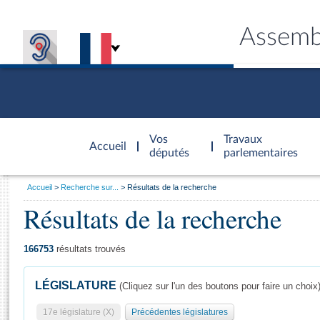
Assemb
Accèder à
la page
Vos
Travaux
Accueil
d'accueil
députés
parlementaires
Vous
Accueil
Recherche sur...
Résultats de la recherche
êtes
Résultats de la recherche
Général
ici
CONNEX
TRAVA
CONNA
DÉC
:
166753
résultats trouvés
LÉGISLATURE
(Cliquez sur l'un des boutons pour faire un choix
17e législature (X)
Précédentes législatures