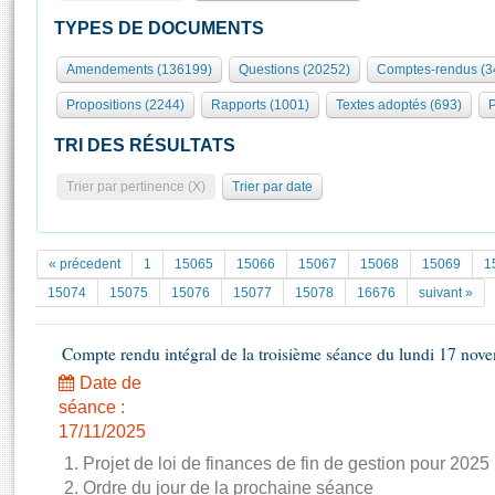
S'id
Présidence
Séance publique
Rôle et pouvoirs de l'Assemblée
Visiter l'Assemblée
TYPES DE DOCUMENTS
Fiches « Connaissance de l’Assemblée »
577 députés
Commissions et autres organes
Visite virtuelle du palais Bourbon
Amendements (136199)
Questions (20252)
Comptes-rendus (3
Organisation de l'Assemblée
Groupes politiques
Europe et International
Assister à une séance
Mot
Propositions (2244)
Rapports (1001)
Textes adoptés (693)
P
Présidence
Conférence des Présidents
Bureau
Collège des Ques
Élections législatives
Contrôle et évaluation
Accès des chercheurs à l’Assemblée
TRI DES RÉSULTATS
Congrès
Les évènements
S'inscrire
Trier par pertinence (X)
Trier par date
Pétitions
Statistiques et chiffres clés
Transparence et déontologie
Vous n'ave
Patrimoine
E
Documents de référence
« précedent
1
15065
15066
15067
15068
15069
1
La Bibliothèque
( Constitution | Règlement de l'Assemblée ... )
Documents parlementaires
15074
15075
15076
15077
15078
16676
suivant »
Les archives
Projets de loi
Contacts et plan d'accès
Compte rendu intégral de la troisième séance du lundi 17 nov
Propositions de loi
Histoire
Photos libres de droit
Amendements
Date de
Juniors
séance :
Textes adoptés
Anciennes législatures
17/11/2025
1. Projet de loi de finances de fin de gestion pour 2025
Liens vers les sites publics
Rapports d'information
2. Ordre du jour de la prochaine séance