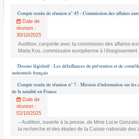
Rapports d'enquête
Rapports législatifs
Compte rendu de réunion n° 45 - Commission des affaires eu
Rapports sur l'application des lois
Date de
Baromètre de l’application des lois
réunion :
30/10/2025
Dossiers législatifs
Audition, conjointe avec la commission des affaires 
Budget et sécurité sociale
Marta Kos, commissaire européenne à l'élargissement
Questions écrites et orales
Dossier législatif - Les défaillances de prévention et de contrôl
Comptes rendus des débats
industriels français
Compte rendu de réunion n° 7 - Mission d'information sur les 
de la natalité en France
Date de
réunion :
02/10/2025
– Audition, ouverte à la presse, de Mme Lucie Gonzalez,
la recherche et des études de la Caisse nationale des 