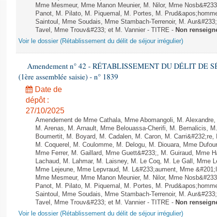
Mme Mesmeur, Mme Manon Meunier, M. Nilor, Mme Nosb&#23
Panot, M. Pilato, M. Piquemal, M. Portes, M. Prud&apos;homme
Saintoul, Mme Soudais, Mme Stambach-Terrenoir, M. Aur&#233;
Tavel, Mme Trouv&#233; et M. Vannier - TITRE -
Non renseign
Voir le dossier (Rétablissement du délit de séjour irrégulier)
Amendement n° 42 - RÉTABLISSEMENT DU DÉLIT DE SÉJ
(1ère assemblée saisie) - n° 1839
Date de
dépôt :
27/10/2025
Amendement de Mme Cathala, Mme Abomangoli, M. Alexandre,
M. Arenas, M. Arnault, Mme Belouassa-Cherifi, M. Bernalicis, 
Boumertit, M. Boyard, M. Cadalen, M. Caron, M. Carri&#232;re,
M. Coquerel, M. Coulomme, M. Delogu, M. Diouara, Mme Dufou
Mme Ferrer, M. Gaillard, Mme Guett&#233;, M. Guiraud, Mme H
Lachaud, M. Lahmar, M. Laisney, M. Le Coq, M. Le Gall, Mme L
Mme Lejeune, Mme Lepvraud, M. L&#233;aument, Mme &#201;li
Mme Mesmeur, Mme Manon Meunier, M. Nilor, Mme Nosb&#23
Panot, M. Pilato, M. Piquemal, M. Portes, M. Prud&apos;homme
Saintoul, Mme Soudais, Mme Stambach-Terrenoir, M. Aur&#233;
Tavel, Mme Trouv&#233; et M. Vannier - TITRE -
Non renseign
Voir le dossier (Rétablissement du délit de séjour irrégulier)