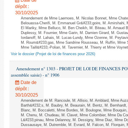
Date de
dépôt :
30/10/2025
Amendement de Mme Laernoes, M. Nicolas Bonnet, Mme Chate
Belouassa-Cherifi, M. Emmanuel Gr&#233;goire, M. Amirshahi,
El Mariky, Mme Belluco, M. Ben Cheikh, M. Biteau, M. Arnaud B
Duplessy, M. Fournier, Mme Garin, M. Damien Girard, M. Gusta
Iordanoff, M. Lahais, M. Lucas-Lundy, Mme Ozenne, M. Peyta
M. Roum&#233;gas, Mme Sandrine Rousseau, M. Ruffin, Mme 
Mme Taill&#233;-Polian, M. Tavernier, M. Thierry et Mme Voynet 
Voir le dossier (Projet de loi de finances pour 2026)
Amendement n° 1303 - PROJET DE LOI DE FINANCES POUR 2
assemblée saisie) - n° 1906
Date de
dépôt :
30/10/2025
Amendement de M. Rancoule, M. Allisio, M. Amblard, Mme Auz
Barth&#232;s, M. Baubry, M. Beaurain, M. Bentz, M. Bernhardt, 
Blanc, M. Boccaletti, Mme Bordes, M. Boulogne, Mme Bouquin,
M. Chenu, M. Chudeau, M. Clavet, Mme Colombier, Mme Da Conc
L&#233;pinau, Mme Delannoy, M. Dessigny, Mme Diaz, Mme Dog
Dussausaye, M. Dutremble, M. Evrard, M. Falcon, M. Florquin, 