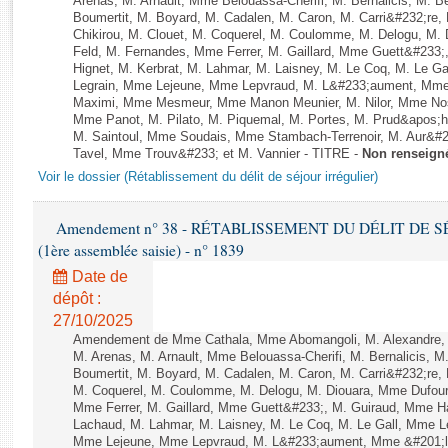
Arenas, M. Arnault, Mme Belouassa-Cherifi, M. Bernalicis, M. 
Rapports d'enquête
Boumertit, M. Boyard, M. Cadalen, M. Caron, M. Carri&#232;re
Rapports législatifs
Chikirou, M. Clouet, M. Coquerel, M. Coulomme, M. Delogu, M
Feld, M. Fernandes, Mme Ferrer, M. Gaillard, Mme Guett&#23
Rapports sur l'application des lois
Hignet, M. Kerbrat, M. Lahmar, M. Laisney, M. Le Coq, M. Le 
Baromètre de l’application des lois
Legrain, Mme Lejeune, Mme Lepvraud, M. L&#233;aument, Mme
Maximi, Mme Mesmeur, Mme Manon Meunier, M. Nilor, Mme N
Mme Panot, M. Pilato, M. Piquemal, M. Portes, M. Prud&apos;h
Dossiers législatifs
M. Saintoul, Mme Soudais, Mme Stambach-Terrenoir, M. Aur&#2
Tavel, Mme Trouv&#233; et M. Vannier - TITRE -
Non renseign
Budget et sécurité sociale
Voir le dossier (Rétablissement du délit de séjour irrégulier)
Questions écrites et orales
Comptes rendus des débats
Amendement n° 38 - RÉTABLISSEMENT DU DÉLIT DE SÉJ
(1ère assemblée saisie) - n° 1839
Date de
dépôt :
27/10/2025
Amendement de Mme Cathala, Mme Abomangoli, M. Alexandre,
M. Arenas, M. Arnault, Mme Belouassa-Cherifi, M. Bernalicis, 
Boumertit, M. Boyard, M. Cadalen, M. Caron, M. Carri&#232;re,
M. Coquerel, M. Coulomme, M. Delogu, M. Diouara, Mme Dufou
Mme Ferrer, M. Gaillard, Mme Guett&#233;, M. Guiraud, Mme H
Lachaud, M. Lahmar, M. Laisney, M. Le Coq, M. Le Gall, Mme L
Mme Lejeune, Mme Lepvraud, M. L&#233;aument, Mme &#201;li