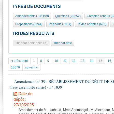
S'id
Présidence
Séance publique
Rôle et pouvoirs de l'Assemblée
Visiter l'Assemblée
TYPES DE DOCUMENTS
Fiches « Connaissance de l’Assemblée »
577 députés
Commissions et autres organes
Visite virtuelle du palais Bourbon
Amendements (136199)
Questions (20252)
Comptes-rendus (3
Organisation de l'Assemblée
Groupes politiques
Europe et International
Assister à une séance
Mot
Propositions (2244)
Rapports (1001)
Textes adoptés (693)
P
Présidence
Conférence des Présidents
Bureau
Collège des Ques
Élections législatives
Contrôle et évaluation
Accès des chercheurs à l’Assemblée
TRI DES RÉSULTATS
Congrès
Les évènements
S'inscrire
Trier par pertinence (X)
Trier par date
Pétitions
Statistiques et chiffres clés
Transparence et déontologie
Vous n'ave
Patrimoine
E
Documents de référence
« précedent
1
8
9
10
11
12
13
14
15
16
La Bibliothèque
( Constitution | Règlement de l'Assemblée ... )
Documents parlementaires
16676
suivant »
Les archives
Projets de loi
Contacts et plan d'accès
Amendement n° 39 - RÉTABLISSEMENT DU DÉLIT DE SÉJ
Propositions de loi
Histoire
(1ère assemblée saisie) - n° 1839
Photos libres de droit
Amendements
Juniors
Date de
Textes adoptés
Anciennes législatures
dépôt :
27/10/2025
Liens vers les sites publics
Rapports d'information
Amendement de M. Lachaud, Mme Abomangoli, M. Alexandre, 