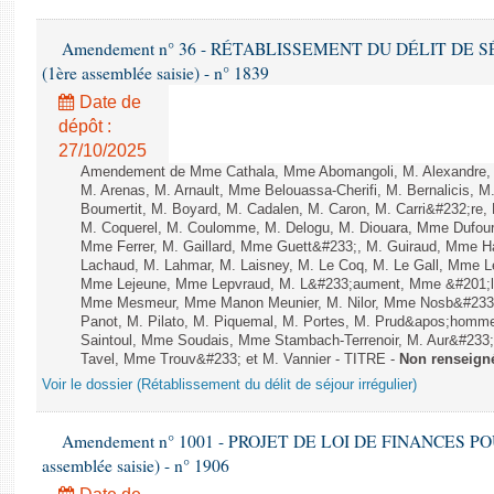
Amendement n° 36 - RÉTABLISSEMENT DU DÉLIT DE SÉJ
(1ère assemblée saisie) - n° 1839
Date de
dépôt :
27/10/2025
Amendement de Mme Cathala, Mme Abomangoli, M. Alexandre,
M. Arenas, M. Arnault, Mme Belouassa-Cherifi, M. Bernalicis, 
Boumertit, M. Boyard, M. Cadalen, M. Caron, M. Carri&#232;re,
M. Coquerel, M. Coulomme, M. Delogu, M. Diouara, Mme Dufou
Mme Ferrer, M. Gaillard, Mme Guett&#233;, M. Guiraud, Mme H
Lachaud, M. Lahmar, M. Laisney, M. Le Coq, M. Le Gall, Mme L
Mme Lejeune, Mme Lepvraud, M. L&#233;aument, Mme &#201;li
Mme Mesmeur, Mme Manon Meunier, M. Nilor, Mme Nosb&#23
Panot, M. Pilato, M. Piquemal, M. Portes, M. Prud&apos;homme
Saintoul, Mme Soudais, Mme Stambach-Terrenoir, M. Aur&#233;
Tavel, Mme Trouv&#233; et M. Vannier - TITRE -
Non renseign
Voir le dossier (Rétablissement du délit de séjour irrégulier)
Amendement n° 1001 - PROJET DE LOI DE FINANCES POUR 2
assemblée saisie) - n° 1906