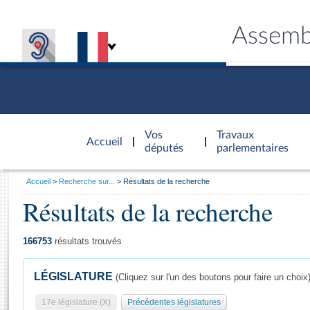
Assemb
Accèder à
la page
Vos
Travaux
Accueil
d'accueil
députés
parlementaires
Vous
Accueil
Recherche sur...
Résultats de la recherche
êtes
Résultats de la recherche
Général
ici
CONNEX
TRAVA
CONNA
DÉC
:
166753
résultats trouvés
LÉGISLATURE
(Cliquez sur l'un des boutons pour faire un choix
17e législature (X)
Précédentes législatures