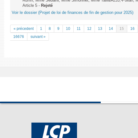
Ruffin, Mme Sebaihi, Mme Simonnet, Mme Taill&#233;-Polian, M.
Article 5 -
Rejeté
Voir le dossier (Projet de loi de finances de fin de gestion pour 2025)
« précedent
1
8
9
10
11
12
13
14
15
16
16676
suivant »