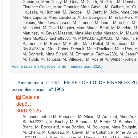
Gabarron, Mme Galzy, M. Gery, M. Giletti, M. Gillet, M. Christi
Florence Goulet, Mme Grangier, Mme Griseti, M. Guibert, M. Gu
Houssin, M. Humbert, M. Jacobelli, M. Jenft, M. Jolly, Mme J
Mme Laporte, Mme Lavalette, M. Le Bourgeois, Mme Le Pen,
Lelouis, Mme Levavasseur, M. Limongi, M. Lioret, Mme Loir, M. 
M. Loubet, M. David Magnier, Mme Marais-Beuil, M. Marchio, M
Martinez, M. Bryan Masson, Mme Alexandra Masson, M. Mauvi
Mme M&#233;nach&#233;, M. M&#233;nag&#233;, M. Meurin, M.
Parmentier, M. Perez, M. Pfeffer, Mme Pollet, M. Rambaud, M
Rivi&#232;re, Mme Robert-Dehault, Mme Roullaud, Mme Roy, M
M. Schreck, Mme Sicard, M. Emmanuel Tach&#233;, M. Jean-Phi
M. Tivoli, M. Tonussi, M. Villedieu, M. Vos et M. Weber - Article
Voir le dossier (Projet de loi de finances pour 2026)
Amendement n° 1304 - PROJET DE LOI DE FINANCES POUR 2
assemblée saisie) - n° 1906
Date de
dépôt :
30/10/2025
Amendement de M. Rancoule, M. Allisio, M. Amblard, Mme Auz
Barth&#232;s, M. Baubry, M. Beaurain, M. Bentz, M. Bernhardt, 
Blanc, M. Boccaletti, Mme Bordes, M. Boulogne, Mme Bouquin,
M. Chenu, M. Chudeau, M. Clavet, Mme Colombier, Mme Da Conc
L&#233;pinau, Mme Delannoy, M. Dessigny, Mme Diaz, Mme Dog