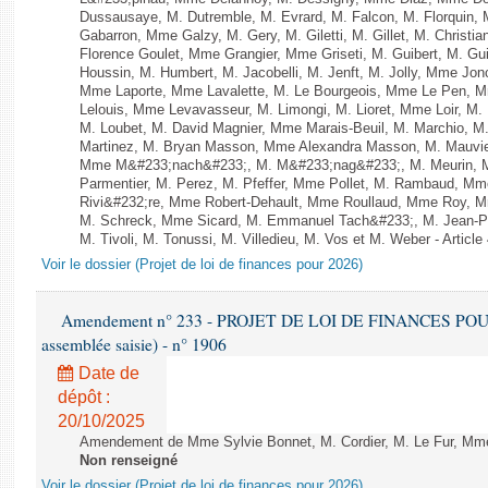
Dussausaye, M. Dutremble, M. Evrard, M. Falcon, M. Florquin, 
Gabarron, Mme Galzy, M. Gery, M. Giletti, M. Gillet, M. Christi
Florence Goulet, Mme Grangier, Mme Griseti, M. Guibert, M. Gu
Houssin, M. Humbert, M. Jacobelli, M. Jenft, M. Jolly, Mme J
Mme Laporte, Mme Lavalette, M. Le Bourgeois, Mme Le Pen,
Lelouis, Mme Levavasseur, M. Limongi, M. Lioret, Mme Loir, M. 
M. Loubet, M. David Magnier, Mme Marais-Beuil, M. Marchio, M
Martinez, M. Bryan Masson, Mme Alexandra Masson, M. Mauvi
Mme M&#233;nach&#233;, M. M&#233;nag&#233;, M. Meurin, M.
Parmentier, M. Perez, M. Pfeffer, Mme Pollet, M. Rambaud, M
Rivi&#232;re, Mme Robert-Dehault, Mme Roullaud, Mme Roy, M
M. Schreck, Mme Sicard, M. Emmanuel Tach&#233;, M. Jean-Phi
M. Tivoli, M. Tonussi, M. Villedieu, M. Vos et M. Weber - Article
Voir le dossier (Projet de loi de finances pour 2026)
Amendement n° 233 - PROJET DE LOI DE FINANCES POUR 20
assemblée saisie) - n° 1906
Date de
dépôt :
20/10/2025
Amendement de Mme Sylvie Bonnet, M. Cordier, M. Le Fur, Mme C
Non renseigné
Voir le dossier (Projet de loi de finances pour 2026)