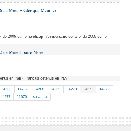
6 de Mme Frédérique Meunier
i de 2005 sur le handicap - Anniversaire de la loi de 2005 sur le
82 de Mme Louise Morel
étenus en Iran - Français détenus en Iran
14266
14267
14268
14269
14270
14271
14272
14277
16676
suivant »