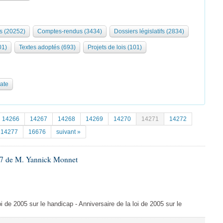
s (20252)
Comptes-rendus (3434)
Dossiers législatifs (2834)
01)
Textes adoptés (693)
Projets de lois (101)
date
14266
14267
14268
14269
14270
14271
14272
14277
16676
suivant »
7 de M. Yannick Monnet
i de 2005 sur le handicap - Anniversaire de la loi de 2005 sur le