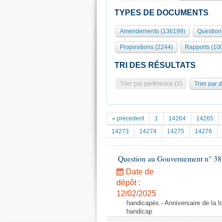
TYPES DE DOCUMENTS
Amendements (136199)
Question
Propositions (2244)
Rapports (10
TRI DES RÉSULTATS
Trier par pertinence (X)
Trier par 
« précedent
1
14264
14265
14273
14274
14275
14276
Question au Gouvernement n° 38
Date de
dépôt :
12/02/2025
handicapés - Anniversaire de la lo
handicap