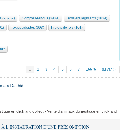
s (20252)
Comptes-rendus (3434)
Dossiers législatifs (2834)
01)
Textes adoptés (693)
Projets de lois (101)
date
1
2
3
4
5
6
7
16676
suivant »
omain Daubié
ique en click and collect - Vente d'animaux domestique en click and
VE À L'INSTAURATION D'UNE PRÉSOMPTION