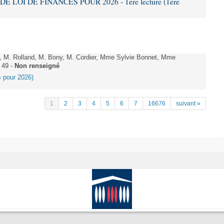
DE LOI DE FINANCES POUR 2026 - 1ère lecture (1ère
 M. Rolland, M. Bony, M. Cordier, Mme Sylvie Bonnet, Mme
 49 -
Non renseigné
es pour 2026)
1
2
3
4
5
6
7
16676
suivant »