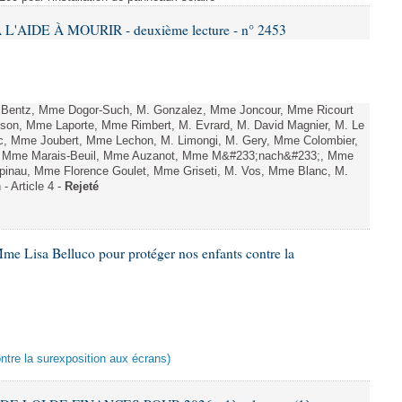
L'AIDE À MOURIR - deuxième lecture - n° 2453
. Bentz, Mme Dogor-Such, M. Gonzalez, Mme Joncour, Mme Ricourt
Tesson, Mme Laporte, Mme Rimbert, M. Evrard, M. David Magnier, M. Le
c, Mme Joubert, Mme Lechon, M. Limongi, M. Gery, Mme Colombier,
rd, Mme Marais-Beuil, Mme Auzanot, Mme M&#233;nach&#233;, Mme
;pinau, Mme Florence Goulet, Mme Griseti, M. Vos, Mme Blanc, M.
- Article 4 -
Rejeté
me Lisa Belluco pour protéger nos enfants contre la
ontre la surexposition aux écrans)