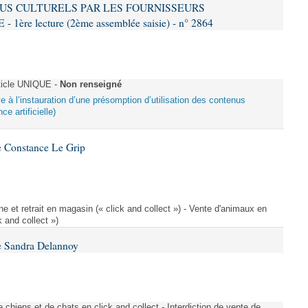
US CULTURELS PAR LES FOURNISSEURS
re lecture (2ème assemblée saisie) - n° 2864
ticle UNIQUE -
Non renseigné
ive à l’instauration d’une présomption d’utilisation des contenus
ce artificielle)
 Constance Le Grip
e et retrait en magasin (« click and collect ») - Vente d'animaux en
k and collect »)
e Sandra Delannoy
 chiens et de chats en click and collect - Interdiction de vente de