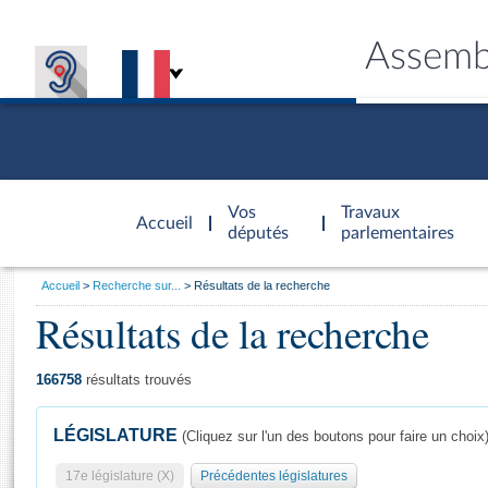
Assemb
Accèder à
la page
Vos
Travaux
Accueil
d'accueil
députés
parlementaires
Vous
Accueil
Recherche sur...
Résultats de la recherche
êtes
Résultats de la recherche
Général
ici
CONNEX
TRAVA
CONNA
DÉC
:
166758
résultats trouvés
LÉGISLATURE
(Cliquez sur l'un des boutons pour faire un choix
17e législature (X)
Précédentes législatures