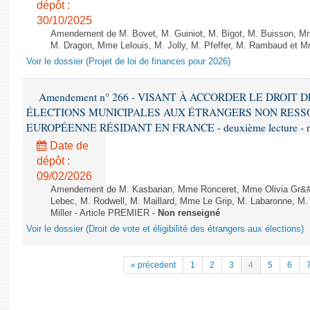
dépôt :
30/10/2025
Amendement de M. Bovet, M. Guiniot, M. Bigot, M. Buisson, Mm
M. Dragon, Mme Lelouis, M. Jolly, M. Pfeffer, M. Rambaud et Mm
Voir le dossier (Projet de loi de finances pour 2026)
Amendement n° 266 - VISANT À ACCORDER LE DROIT D
ÉLECTIONS MUNICIPALES AUX ÉTRANGERS NON RESSO
EUROPÉENNE RÉSIDANT EN FRANCE - deuxième lecture - n
Date de
dépôt :
09/02/2026
Amendement de M. Kasbarian, Mme Ronceret, Mme Olivia Gr&#2
Lebec, M. Rodwell, M. Maillard, Mme Le Grip, M. Labaronne, 
Miller - Article PREMIER -
Non renseigné
Voir le dossier (Droit de vote et éligibilité des étrangers aux élections)
« précedent
1
2
3
4
5
6