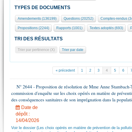
S'id
Présidence
Séance publique
Rôle et pouvoirs de l'Assemblée
Visiter l'Assemblée
TYPES DE DOCUMENTS
Fiches « Connaissance de l’Assemblée »
577 députés
Commissions et autres organes
Visite virtuelle du palais Bourbon
Amendements (136199)
Questions (20252)
Comptes-rendus (3
Organisation de l'Assemblée
Groupes politiques
Europe et International
Assister à une séance
Mot
Propositions (2244)
Rapports (1001)
Textes adoptés (693)
P
Présidence
Conférence des Présidents
Bureau
Collège des Ques
Élections législatives
Contrôle et évaluation
Accès des chercheurs à l’Assemblée
TRI DES RÉSULTATS
Congrès
Les évènements
S'inscrire
Trier par pertinence (X)
Trier par date
Pétitions
Statistiques et chiffres clés
Transparence et déontologie
Vous n'ave
Patrimoine
E
Documents de référence
« précedent
1
2
3
4
5
6
La Bibliothèque
( Constitution | Règlement de l'Assemblée ... )
Documents parlementaires
Les archives
N° 2644 - Proposition de résolution de Mme Anne Stambach-Ter
Projets de loi
Contacts et plan d'accès
commission d'enquête sur les choix opérés en matière de préventi
Propositions de loi
Histoire
des conséquences sanitaires de son imprégnation dans la populati
Photos libres de droit
Amendements
Juniors
Date de
Textes adoptés
dépôt :
Anciennes législatures
14/04/2026
Liens vers les sites publics
Rapports d'information
Voir le dossier (Les choix opérés en matière de prévention de la poll