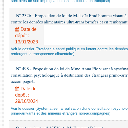
sanitaires de son imprégnation dans la population française)
Rapports d'enquête
Rapports législatifs
N° 2326 - Proposition de loi de M. Loïc Prud'homme visant à pr
Rapports sur l'application des lois
contre les denrées alimentaires ultra-transformées et en renforçant
Baromètre de l’application des lois
Date de
dépôt :
Dossiers législatifs
13/01/2026
Budget et sécurité sociale
Voir le dossier (Protéger la santé publique en luttant contre les denrée
Questions écrites et orales
renforçant la transparence alimentaire)
Comptes rendus des débats
N° 498 - Proposition de loi de Mme Anna Pic visant à systémati
consultation psychologique à destination des étrangers primo-arri
accompagnés
Date de
dépôt :
29/10/2024
Voir le dossier (Systématiser la réalisation d'une consultation psychol
primo-arrivants et des mineurs étrangers non-accompagnés)