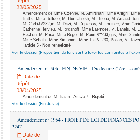
dépôt :
22/05/2025
Amendement de Mme Ozenne, M. Amirshahi, Mme Arrighi, Mme 
Batho, Mme Belluco, M. Ben Cheikh, M. Biteau, M. Arnaud Bonn
M. Corbi&#232;re, M. Davi, M. Duplessy, M. Fournier, Mme Gar
Catherine Hervieu, M. Iordanoff, Mme Laernoes, M. Lahais, M.
Pochon, M. Raux, Mme Regol, M. Roum&#233;gas, Mme Sandri
Mme Sebaihi, Mme Simonnet, Mme Taill&#233;-Polian, M. Tavern
l'article 5 -
Non renseigné
Voir le dossier (Proposition de loi visant à lever les contraintes à l’exer
Amendement n° 306 - FIN DE VIE - 1ère lecture (1ère assembl
Date de
dépôt :
03/04/2025
Amendement de M. Bazin - Article 7 -
Rejeté
Voir le dossier (Fin de vie)
Amendement n° 1964 - PROJET DE LOI DE FINANCES POUR 
2247
Date de