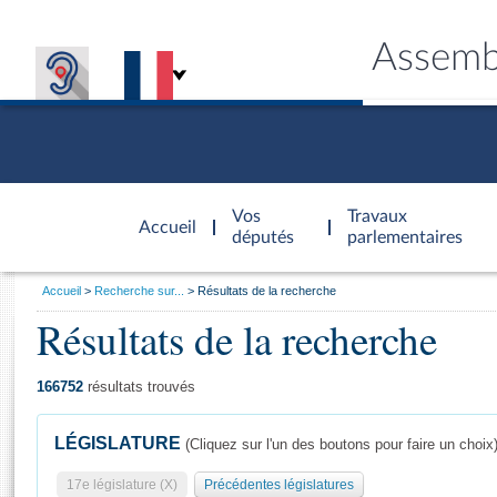
Assemb
Accèder à
la page
Vos
Travaux
Accueil
d'accueil
députés
parlementaires
Vous
Accueil
Recherche sur...
Résultats de la recherche
êtes
Résultats de la recherche
Général
ici
CONNEX
TRAVA
CONNA
DÉC
:
166752
résultats trouvés
LÉGISLATURE
(Cliquez sur l'un des boutons pour faire un choix
17e législature (X)
Précédentes législatures