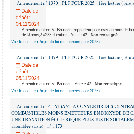
Rapports d'enquête
Amendement n° 1370 - PLF POUR 2025 - 1ère lecture (1ère as
Rapports législatifs
Date de
Rapports sur l'application des lois
dépôt :
04/11/2024
Baromètre de l’application des lois
Amendement de M. Bruneau, rapporteur pour avis au nom de la co
de l&apos;&#233;ducation - Article 42 -
Non renseigné
Dossiers législatifs
Voir le dossier (Projet de loi de finances pour 2025)
Budget et sécurité sociale
Questions écrites et orales
Amendement n° 1499 - PLF POUR 2025 - 1ère lecture (1ère as
Comptes rendus des débats
Date de
dépôt :
05/11/2024
Amendement de M. Bruneau - Article 42 -
Non renseigné
Voir le dossier (Projet de loi de finances pour 2025)
Amendement n° 4 - VISANT À CONVERTIR DES CENTR
COMBUSTIBLES MOINS ÉMETTEURS EN DIOXYDE DE 
UNE TRANSITION ÉCOLOGIQUE PLUS JUSTE SOCIALEMENT 
assemblée saisie) - n° 1173
Date de