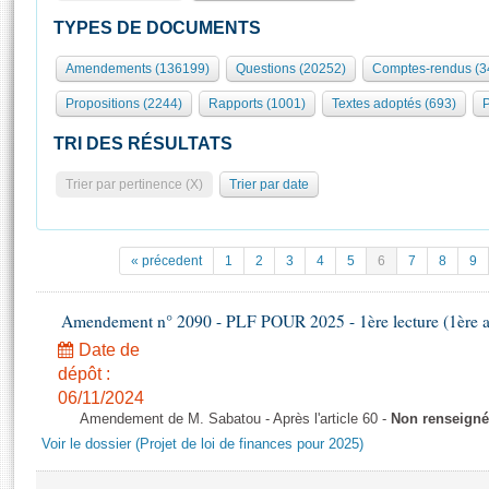
S'id
Présidence
Séance publique
Rôle et pouvoirs de l'Assemblée
Visiter l'Assemblée
TYPES DE DOCUMENTS
Fiches « Connaissance de l’Assemblée »
577 députés
Commissions et autres organes
Visite virtuelle du palais Bourbon
Amendements (136199)
Questions (20252)
Comptes-rendus (3
Organisation de l'Assemblée
Groupes politiques
Europe et International
Assister à une séance
Mot
Propositions (2244)
Rapports (1001)
Textes adoptés (693)
P
Présidence
Conférence des Présidents
Bureau
Collège des Ques
Élections législatives
Contrôle et évaluation
Accès des chercheurs à l’Assemblée
TRI DES RÉSULTATS
Congrès
Les évènements
S'inscrire
Trier par pertinence (X)
Trier par date
Pétitions
Statistiques et chiffres clés
Transparence et déontologie
Vous n'ave
Patrimoine
E
Documents de référence
« précedent
1
2
3
4
5
6
7
8
9
La Bibliothèque
( Constitution | Règlement de l'Assemblée ... )
Documents parlementaires
Les archives
Amendement n° 2090 - PLF POUR 2025 - 1ère lecture (1ère as
Projets de loi
Contacts et plan d'accès
Date de
Propositions de loi
Histoire
Photos libres de droit
dépôt :
Amendements
Juniors
06/11/2024
Textes adoptés
Amendement de M. Sabatou - Après l'article 60 -
Non renseigné
Anciennes législatures
Voir le dossier (Projet de loi de finances pour 2025)
Liens vers les sites publics
Rapports d'information