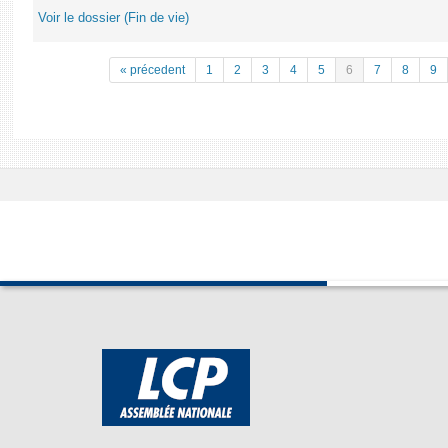
Voir le dossier (Fin de vie)
« précedent
1
2
3
4
5
6
7
8
9