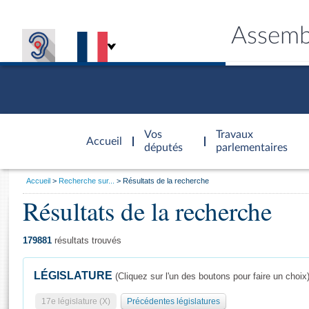
Assemb
Accèder à
la page
Vos
Travaux
Accueil
d'accueil
députés
parlementaires
Vous
Accueil
Recherche sur...
Résultats de la recherche
êtes
Résultats de la recherche
Général
ici
CONNEX
TRAVA
CONNA
DÉC
:
179881
résultats trouvés
LÉGISLATURE
(Cliquez sur l'un des boutons pour faire un choix
17e législature (X)
Précédentes législatures