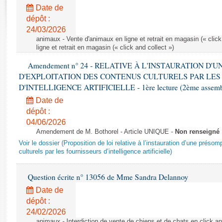
Rapports d'enquête
Date de
Rapports législatifs
dépôt :
Rapports sur l'application des lois
24/03/2026
Baromètre de l’application des lois
animaux - Vente d'animaux en ligne et retrait en magasin (« click
ligne et retrait en magasin (« click and collect »)
Amendement n° 24 - RELATIVE À L'INSTAURATION D'
Dossiers législatifs
D'EXPLOITATION DES CONTENUS CULTURELS PAR LES
Budget et sécurité sociale
D'INTELLIGENCE ARTIFICIELLE - 1ère lecture (2ème assemblé
Questions écrites et orales
Date de
Comptes rendus des débats
dépôt :
04/06/2026
Amendement de M. Bothorel - Article UNIQUE -
Non renseigné
Voir le dossier (Proposition de loi relative à l’instauration d’une présom
culturels par les fournisseurs d’intelligence artificielle)
Question écrite n° 13056 de Mme Sandra Delannoy
Date de
dépôt :
24/02/2026
animaux - Interdiction de vente de chiens et de chats en click and