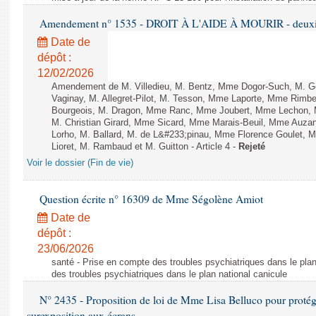
Amendement n° 1535 - DROIT À L'AIDE À MOURIR - deuxièm
Date de
dépôt :
12/02/2026
Amendement de M. Villedieu, M. Bentz, Mme Dogor-Such, M. G
Vaginay, M. Allegret-Pilot, M. Tesson, Mme Laporte, Mme Rimbe
Bourgeois, M. Dragon, Mme Ranc, Mme Joubert, Mme Lechon, M
M. Christian Girard, Mme Sicard, Mme Marais-Beuil, Mme Au
Lorho, M. Ballard, M. de L&#233;pinau, Mme Florence Goulet, 
Lioret, M. Rambaud et M. Guitton - Article 4 -
Rejeté
Voir le dossier (Fin de vie)
Question écrite n° 16309 de Mme Ségolène Amiot
Date de
dépôt :
23/06/2026
santé - Prise en compte des troubles psychiatriques dans le plan
des troubles psychiatriques dans le plan national canicule
N° 2435 - Proposition de loi de Mme Lisa Belluco pour protége
surexposition aux écrans