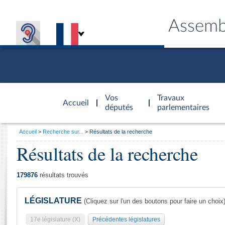
Assemb
Accèder à
la page
Vos
Travaux
Accueil
d'accueil
députés
parlementaires
Vous
Accueil
Recherche sur...
Résultats de la recherche
êtes
Résultats de la recherche
Général
ici
CONNEX
TRAVA
CONNA
DÉC
:
179876
résultats trouvés
LÉGISLATURE
(Cliquez sur l'un des boutons pour faire un choix
17e législature (X)
Précédentes législatures