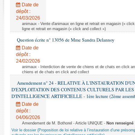
Rapports d'enquête
Date de
Rapports législatifs
dépôt :
Rapports sur l'application des lois
24/03/2026
Baromètre de l’application des lois
animaux - Vente d'animaux en ligne et retrait en magasin (« click
ligne et retrait en magasin (« click and collect »)
Question écrite n° 13056 de Mme Sandra Delannoy
Dossiers législatifs
Date de
Budget et sécurité sociale
dépôt :
Questions écrites et orales
24/02/2026
Comptes rendus des débats
animaux - Interdiction de vente de chiens et de chats en click and
chiens et de chats en click and collect
Amendement n° 24 - RELATIVE À L'INSTAURATION D'
D'EXPLOITATION DES CONTENUS CULTURELS PAR LES
D'INTELLIGENCE ARTIFICIELLE - 1ère lecture (2ème assemblé
Date de
dépôt :
04/06/2026
Amendement de M. Bothorel - Article UNIQUE -
Non renseigné
Voir le dossier (Proposition de loi relative à l’instauration d’une présom