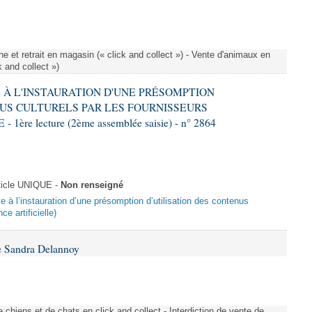
e et retrait en magasin (« click and collect ») - Vente d'animaux en
k and collect »)
VE À L'INSTAURATION D'UNE PRÉSOMPTION
US CULTURELS PAR LES FOURNISSEURS
re lecture (2ème assemblée saisie) - n° 2864
ticle UNIQUE -
Non renseigné
ive à l’instauration d’une présomption d’utilisation des contenus
ce artificielle)
e Sandra Delannoy
 chiens et de chats en click and collect - Interdiction de vente de