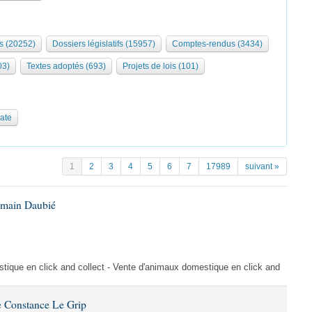
s (20252)
Dossiers législatifs (15957)
Comptes-rendus (3434)
03)
Textes adoptés (693)
Projets de lois (101)
date
1
2
3
4
5
6
7
17989
suivant »
omain Daubié
ique en click and collect - Vente d'animaux domestique en click and
 Constance Le Grip