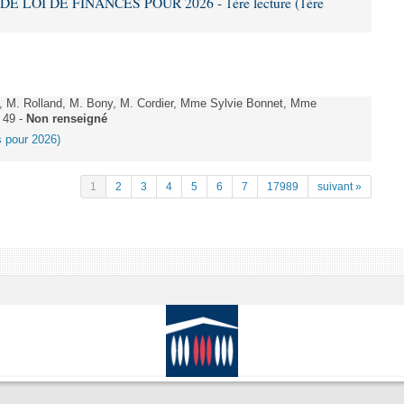
DE LOI DE FINANCES POUR 2026 - 1ère lecture (1ère
 M. Rolland, M. Bony, M. Cordier, Mme Sylvie Bonnet, Mme
 49 -
Non renseigné
es pour 2026)
1
2
3
4
5
6
7
17989
suivant »