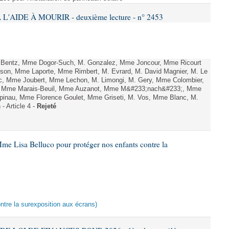
L'AIDE À MOURIR - deuxième lecture - n° 2453
. Bentz, Mme Dogor-Such, M. Gonzalez, Mme Joncour, Mme Ricourt
Tesson, Mme Laporte, Mme Rimbert, M. Evrard, M. David Magnier, M. Le
c, Mme Joubert, Mme Lechon, M. Limongi, M. Gery, Mme Colombier,
rd, Mme Marais-Beuil, Mme Auzanot, Mme M&#233;nach&#233;, Mme
;pinau, Mme Florence Goulet, Mme Griseti, M. Vos, Mme Blanc, M.
- Article 4 -
Rejeté
me Lisa Belluco pour protéger nos enfants contre la
ontre la surexposition aux écrans)