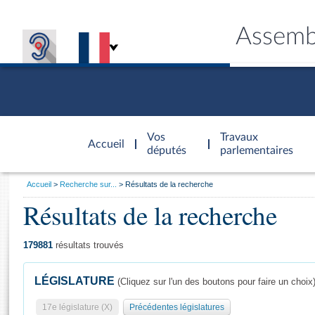
Assemb
Accèder à
la page
Vos
Travaux
Accueil
d'accueil
députés
parlementaires
Vous
Accueil
Recherche sur...
Résultats de la recherche
êtes
Résultats de la recherche
Général
ici
CONNEX
TRAVA
CONNA
DÉC
:
179881
résultats trouvés
LÉGISLATURE
(Cliquez sur l'un des boutons pour faire un choix
17e législature (X)
Précédentes législatures