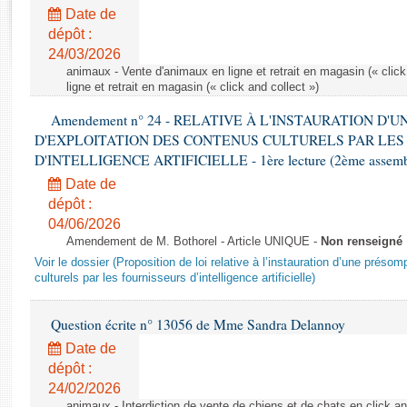
Rapports d'enquête
Date de
Rapports législatifs
dépôt :
Rapports sur l'application des lois
24/03/2026
Baromètre de l’application des lois
animaux - Vente d'animaux en ligne et retrait en magasin (« click
ligne et retrait en magasin (« click and collect »)
Amendement n° 24 - RELATIVE À L'INSTAURATION D'
Dossiers législatifs
D'EXPLOITATION DES CONTENUS CULTURELS PAR LES
Budget et sécurité sociale
D'INTELLIGENCE ARTIFICIELLE - 1ère lecture (2ème assemblé
Questions écrites et orales
Date de
Comptes rendus des débats
dépôt :
04/06/2026
Amendement de M. Bothorel - Article UNIQUE -
Non renseigné
Voir le dossier (Proposition de loi relative à l’instauration d’une présom
culturels par les fournisseurs d’intelligence artificielle)
Question écrite n° 13056 de Mme Sandra Delannoy
Date de
dépôt :
24/02/2026
animaux - Interdiction de vente de chiens et de chats en click and