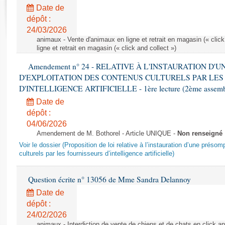
Rapports d'enquête
Date de
Rapports législatifs
dépôt :
Rapports sur l'application des lois
24/03/2026
Baromètre de l’application des lois
animaux - Vente d'animaux en ligne et retrait en magasin (« click
ligne et retrait en magasin (« click and collect »)
Amendement n° 24 - RELATIVE À L'INSTAURATION D'
Dossiers législatifs
D'EXPLOITATION DES CONTENUS CULTURELS PAR LES
Budget et sécurité sociale
D'INTELLIGENCE ARTIFICIELLE - 1ère lecture (2ème assemblé
Questions écrites et orales
Date de
Comptes rendus des débats
dépôt :
04/06/2026
Amendement de M. Bothorel - Article UNIQUE -
Non renseigné
Voir le dossier (Proposition de loi relative à l’instauration d’une présom
culturels par les fournisseurs d’intelligence artificielle)
Question écrite n° 13056 de Mme Sandra Delannoy
Date de
dépôt :
24/02/2026
animaux - Interdiction de vente de chiens et de chats en click and