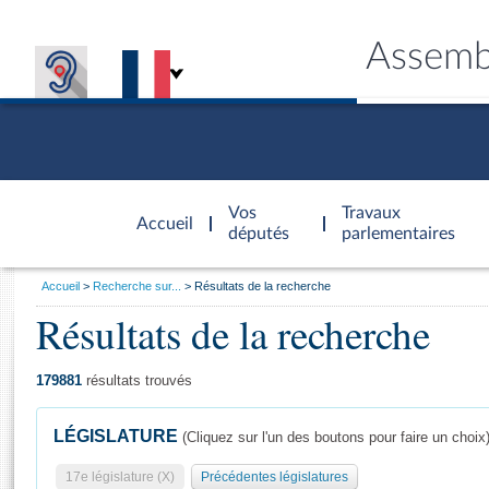
Assemb
Accèder à
la page
Vos
Travaux
Accueil
d'accueil
députés
parlementaires
Vous
Accueil
Recherche sur...
Résultats de la recherche
êtes
Résultats de la recherche
Général
ici
CONNEX
TRAVA
CONNA
DÉC
:
179881
résultats trouvés
LÉGISLATURE
(Cliquez sur l'un des boutons pour faire un choix
17e législature (X)
Précédentes législatures