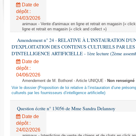
Rapports d'enquête
Date de
Rapports législatifs
dépôt :
Rapports sur l'application des lois
24/03/2026
Baromètre de l’application des lois
animaux - Vente d'animaux en ligne et retrait en magasin (« click
ligne et retrait en magasin (« click and collect »)
Amendement n° 24 - RELATIVE À L'INSTAURATION D'
Dossiers législatifs
D'EXPLOITATION DES CONTENUS CULTURELS PAR LES
Budget et sécurité sociale
D'INTELLIGENCE ARTIFICIELLE - 1ère lecture (2ème assemblé
Questions écrites et orales
Date de
Comptes rendus des débats
dépôt :
04/06/2026
Amendement de M. Bothorel - Article UNIQUE -
Non renseigné
Voir le dossier (Proposition de loi relative à l’instauration d’une présom
culturels par les fournisseurs d’intelligence artificielle)
Question écrite n° 13056 de Mme Sandra Delannoy
Date de
dépôt :
24/02/2026
animaux - Interdiction de vente de chiens et de chats en click and