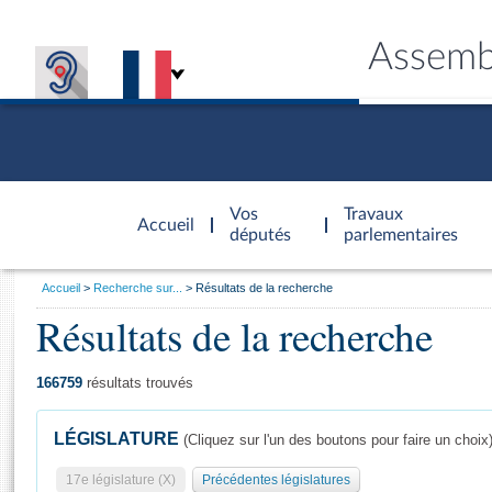
Assemb
Accèder à
la page
Vos
Travaux
Accueil
d'accueil
députés
parlementaires
Vous
Accueil
Recherche sur...
Résultats de la recherche
êtes
Résultats de la recherche
Général
ici
CONNEX
TRAVA
CONNA
DÉC
:
166759
résultats trouvés
LÉGISLATURE
(Cliquez sur l'un des boutons pour faire un choix
17e législature (X)
Précédentes législatures