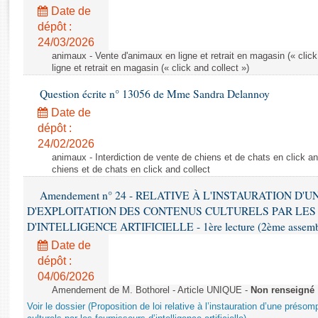
Rapports d'enquête
Date de
Rapports législatifs
dépôt :
Rapports sur l'application des lois
24/03/2026
Baromètre de l’application des lois
animaux - Vente d'animaux en ligne et retrait en magasin (« click
ligne et retrait en magasin (« click and collect »)
Question écrite n° 13056 de Mme Sandra Delannoy
Dossiers législatifs
Date de
Budget et sécurité sociale
dépôt :
Questions écrites et orales
24/02/2026
Comptes rendus des débats
animaux - Interdiction de vente de chiens et de chats en click and
chiens et de chats en click and collect
Amendement n° 24 - RELATIVE À L'INSTAURATION D'
D'EXPLOITATION DES CONTENUS CULTURELS PAR LES
D'INTELLIGENCE ARTIFICIELLE - 1ère lecture (2ème assemblé
Date de
dépôt :
04/06/2026
Amendement de M. Bothorel - Article UNIQUE -
Non renseigné
Voir le dossier (Proposition de loi relative à l’instauration d’une présom