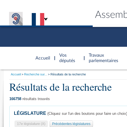
Assemb
Accèder à
la page
Vos
Travaux
Accueil
d'accueil
députés
parlementaires
Vous
Accueil
Recherche sur...
Résultats de la recherche
êtes
Résultats de la recherche
Général
ici
CONNEX
TRAVA
CONNA
DÉC
:
166758
résultats trouvés
LÉGISLATURE
(Cliquez sur l'un des boutons pour faire un choix
17e législature (X)
Précédentes législatures