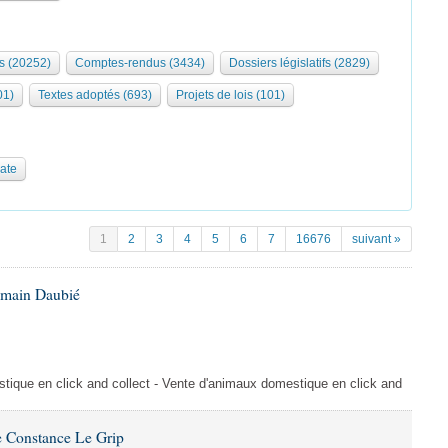
s (20252)
Comptes-rendus (3434)
Dossiers législatifs (2829)
01)
Textes adoptés (693)
Projets de lois (101)
date
1
2
3
4
5
6
7
16676
suivant »
omain Daubié
ique en click and collect - Vente d'animaux domestique en click and
 Constance Le Grip