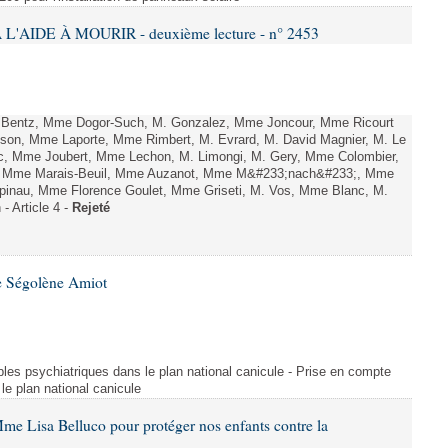
L'AIDE À MOURIR - deuxième lecture - n° 2453
. Bentz, Mme Dogor-Such, M. Gonzalez, Mme Joncour, Mme Ricourt
Tesson, Mme Laporte, Mme Rimbert, M. Evrard, M. David Magnier, M. Le
c, Mme Joubert, Mme Lechon, M. Limongi, M. Gery, Mme Colombier,
rd, Mme Marais-Beuil, Mme Auzanot, Mme M&#233;nach&#233;, Mme
;pinau, Mme Florence Goulet, Mme Griseti, M. Vos, Mme Blanc, M.
- Article 4 -
Rejeté
e Ségolène Amiot
les psychiatriques dans le plan national canicule - Prise en compte
le plan national canicule
me Lisa Belluco pour protéger nos enfants contre la