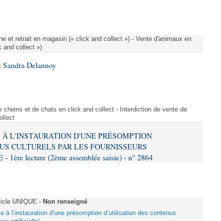
e et retrait en magasin (« click and collect ») - Vente d'animaux en
k and collect »)
e Sandra Delannoy
 chiens et de chats en click and collect - Interdiction de vente de
ollect
VE À L'INSTAURATION D'UNE PRÉSOMPTION
US CULTURELS PAR LES FOURNISSEURS
re lecture (2ème assemblée saisie) - n° 2864
ticle UNIQUE -
Non renseigné
ive à l’instauration d’une présomption d’utilisation des contenus