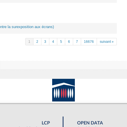
ontre la surexposition aux écrans)
1
2
3
4
5
6
7
16676
suivant »
LCP
OPEN DATA