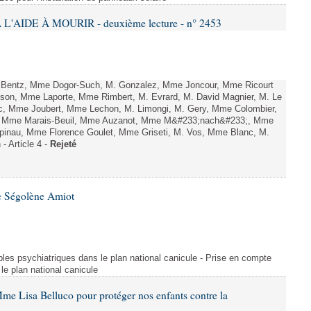
L'AIDE À MOURIR - deuxième lecture - n° 2453
. Bentz, Mme Dogor-Such, M. Gonzalez, Mme Joncour, Mme Ricourt
Tesson, Mme Laporte, Mme Rimbert, M. Evrard, M. David Magnier, M. Le
c, Mme Joubert, Mme Lechon, M. Limongi, M. Gery, Mme Colombier,
rd, Mme Marais-Beuil, Mme Auzanot, Mme M&#233;nach&#233;, Mme
;pinau, Mme Florence Goulet, Mme Griseti, M. Vos, Mme Blanc, M.
- Article 4 -
Rejeté
e Ségolène Amiot
les psychiatriques dans le plan national canicule - Prise en compte
le plan national canicule
me Lisa Belluco pour protéger nos enfants contre la