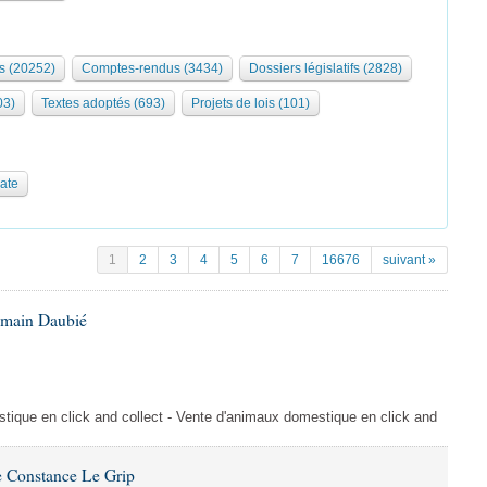
s (20252)
Comptes-rendus (3434)
Dossiers législatifs (2828)
03)
Textes adoptés (693)
Projets de lois (101)
date
1
2
3
4
5
6
7
16676
suivant »
omain Daubié
ique en click and collect - Vente d'animaux domestique en click and
 Constance Le Grip