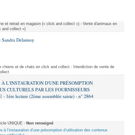
e et retrait en magasin (« click and collect ») - Vente d'animaux en
k and collect »)
e Sandra Delannoy
 chiens et de chats en click and collect - Interdiction de vente de
ollect
VE À L'INSTAURATION D'UNE PRÉSOMPTION
US CULTURELS PAR LES FOURNISSEURS
re lecture (2ème assemblée saisie) - n° 2864
ticle UNIQUE -
Non renseigné
ive à l’instauration d’une présomption d’utilisation des contenus