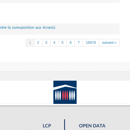
ontre la surexposition aux écrans)
1
2
3
4
5
6
7
16676
suivant »
LCP
OPEN DATA