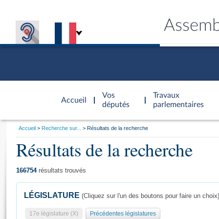
Assemb
Accèder à
la page
Vos
Travaux
Accueil
d'accueil
députés
parlementaires
Vous
Accueil
Recherche sur...
Résultats de la recherche
êtes
Résultats de la recherche
Général
ici
CONNEX
TRAVA
CONNA
DÉC
:
166754
résultats trouvés
LÉGISLATURE
(Cliquez sur l'un des boutons pour faire un choix
17e législature (X)
Précédentes législatures