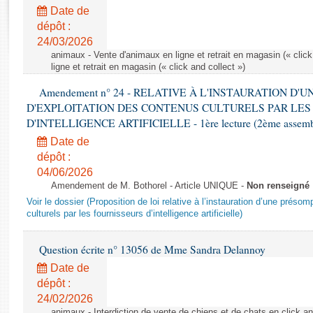
Rapports d'enquête
Date de
Rapports législatifs
dépôt :
Rapports sur l'application des lois
24/03/2026
Baromètre de l’application des lois
animaux - Vente d'animaux en ligne et retrait en magasin (« click
ligne et retrait en magasin (« click and collect »)
Amendement n° 24 - RELATIVE À L'INSTAURATION D'
Dossiers législatifs
D'EXPLOITATION DES CONTENUS CULTURELS PAR LES
Budget et sécurité sociale
D'INTELLIGENCE ARTIFICIELLE - 1ère lecture (2ème assemblé
Questions écrites et orales
Date de
Comptes rendus des débats
dépôt :
04/06/2026
Amendement de M. Bothorel - Article UNIQUE -
Non renseigné
Voir le dossier (Proposition de loi relative à l’instauration d’une présom
culturels par les fournisseurs d’intelligence artificielle)
Question écrite n° 13056 de Mme Sandra Delannoy
Date de
dépôt :
24/02/2026
animaux - Interdiction de vente de chiens et de chats en click and