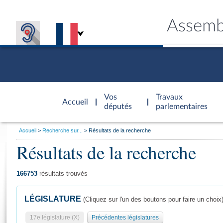
Assemb
Accèder à
la page
Vos
Travaux
Accueil
d'accueil
députés
parlementaires
Vous
Accueil
Recherche sur...
Résultats de la recherche
êtes
Résultats de la recherche
Général
ici
CONNEX
TRAVA
CONNA
DÉC
:
166753
résultats trouvés
LÉGISLATURE
(Cliquez sur l'un des boutons pour faire un choix
17e législature (X)
Précédentes législatures