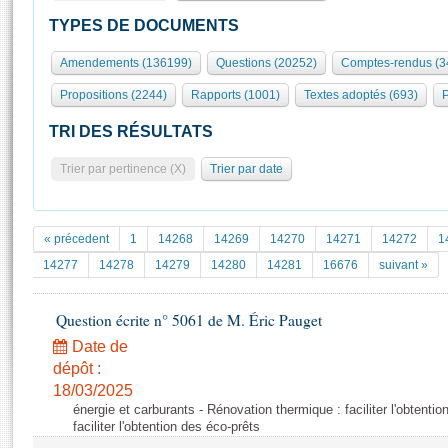
S'id
Présidence
Séance publique
Rôle et pouvoirs de l'Assemblée
Visiter l'Assemblée
TYPES DE DOCUMENTS
Fiches « Connaissance de l’Assemblée »
577 députés
Commissions et autres organes
Visite virtuelle du palais Bourbon
Amendements (136199)
Questions (20252)
Comptes-rendus (3
Organisation de l'Assemblée
Groupes politiques
Europe et International
Assister à une séance
Mot
Propositions (2244)
Rapports (1001)
Textes adoptés (693)
P
Présidence
Conférence des Présidents
Bureau
Collège des Ques
Élections législatives
Contrôle et évaluation
Accès des chercheurs à l’Assemblée
TRI DES RÉSULTATS
Congrès
Les évènements
S'inscrire
Trier par pertinence (X)
Trier par date
Pétitions
Statistiques et chiffres clés
Transparence et déontologie
Vous n'ave
Patrimoine
E
Documents de référence
« précedent
1
14268
14269
14270
14271
14272
1
La Bibliothèque
( Constitution | Règlement de l'Assemblée ... )
Documents parlementaires
14277
14278
14279
14280
14281
16676
suivant »
Les archives
Projets de loi
Contacts et plan d'accès
Question écrite n° 5061 de M. Éric Pauget
Propositions de loi
Histoire
Photos libres de droit
Amendements
Date de
Juniors
dépôt :
Textes adoptés
Anciennes législatures
18/03/2025
énergie et carburants - Rénovation thermique : faciliter l'obtenti
Liens vers les sites publics
Rapports d'information
faciliter l'obtention des éco-prêts