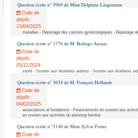
Rapports d'enquête
Question écrite n° 5969 de Mme Delphine Lingemann
Rapports législatifs
Date de
Rapports sur l'application des lois
dépôt :
Baromètre de l’application des lois
15/04/2025
maladies - Dépistage des cancers gynécologiques - Dépistage 
Dossiers législatifs
Question écrite n° 1776 de M. Rodrigo Arenas
Budget et sécurité sociale
Date de
Questions écrites et orales
dépôt :
05/11/2024
Comptes rendus des débats
santé - Soutien aux étudiants aidants - Soutien aux étudiants ai
Question écrite n° 3634 de M. François Hollande
Date de
dépôt :
04/02/2025
associations et fondations - Financements en soutien aux activit
en soutien aux activités du planning familial
Question écrite n° 5140 de Mme Sylvie Ferrer
Date de