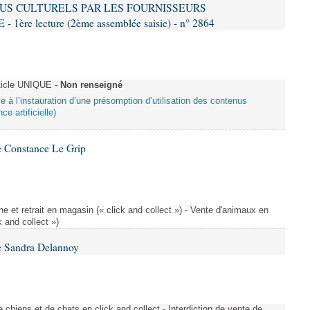
US CULTURELS PAR LES FOURNISSEURS
re lecture (2ème assemblée saisie) - n° 2864
ticle UNIQUE -
Non renseigné
ive à l’instauration d’une présomption d’utilisation des contenus
ce artificielle)
 Constance Le Grip
e et retrait en magasin (« click and collect ») - Vente d'animaux en
k and collect »)
e Sandra Delannoy
 chiens et de chats en click and collect - Interdiction de vente de