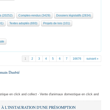
s (20252)
Comptes-rendus (3429)
Dossiers législatifs (2834)
01)
Textes adoptés (693)
Projets de lois (101)
date
1
2
3
4
5
6
7
16676
suivant »
omain Daubié
ique en click and collect - Vente d'animaux domestique en click and
VE À L'INSTAURATION D'UNE PRÉSOMPTION