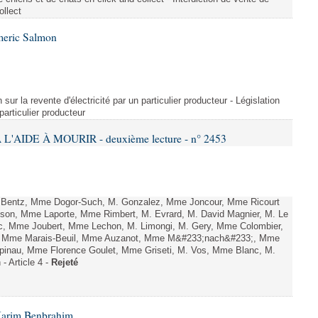
ollect
meric Salmon
 sur la revente d'électricité par un particulier producteur - Législation
 particulier producteur
L'AIDE À MOURIR - deuxième lecture - n° 2453
. Bentz, Mme Dogor-Such, M. Gonzalez, Mme Joncour, Mme Ricourt
Tesson, Mme Laporte, Mme Rimbert, M. Evrard, M. David Magnier, M. Le
c, Mme Joubert, Mme Lechon, M. Limongi, M. Gery, Mme Colombier,
rd, Mme Marais-Beuil, Mme Auzanot, Mme M&#233;nach&#233;, Mme
;pinau, Mme Florence Goulet, Mme Griseti, M. Vos, Mme Blanc, M.
- Article 4 -
Rejeté
Karim Benbrahim