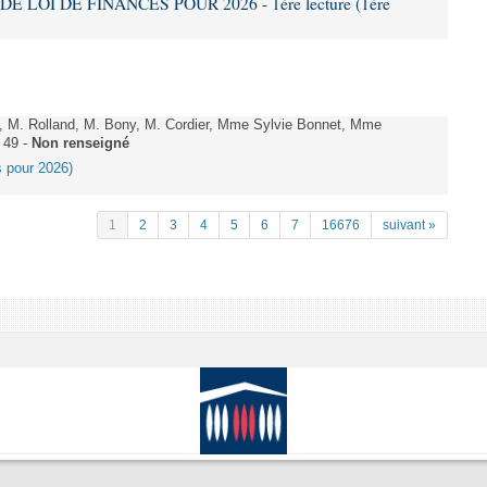
DE LOI DE FINANCES POUR 2026 - 1ère lecture (1ère
 M. Rolland, M. Bony, M. Cordier, Mme Sylvie Bonnet, Mme
 49 -
Non renseigné
es pour 2026)
1
2
3
4
5
6
7
16676
suivant »