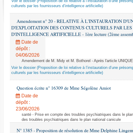
Voir le dossier (Proposition de loi relative à l’instauration d’une présom
Rapports d'enquête
culturels par les fournisseurs d’intelligence artificielle)
Rapports législatifs
Rapports sur l'application des lois
Amendement n° 20 - RELATIVE À L'INSTAURATION D'
Baromètre de l’application des lois
D'EXPLOITATION DES CONTENUS CULTURELS PAR LES
D'INTELLIGENCE ARTIFICIELLE - 1ère lecture (2ème assemblé
Dossiers législatifs
Date de
Budget et sécurité sociale
dépôt :
04/06/2026
Questions écrites et orales
Amendement de M. Midy et M. Bothorel - Après l'article UNIQUE
Comptes rendus des débats
Voir le dossier (Proposition de loi relative à l’instauration d’une présom
culturels par les fournisseurs d’intelligence artificielle)
Question écrite n° 16309 de Mme Ségolène Amiot
Date de
dépôt :
23/06/2026
santé - Prise en compte des troubles psychiatriques dans le plan
des troubles psychiatriques dans le plan national canicule
N° 1385 - Proposition de résolution de Mme Delphine Lingem