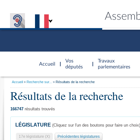
Assemb
Accèder à
la page
Vos
Travaux
Accueil
d'accueil
députés
parlementaires
Vous
Accueil
Recherche sur...
Résultats de la recherche
êtes
Résultats de la recherche
Général
ici
CONNEX
TRAVA
CONNA
DÉC
:
166747
résultats trouvés
LÉGISLATURE
(Cliquez sur l'un des boutons pour faire un choix
17e législature (X)
Précédentes législatures