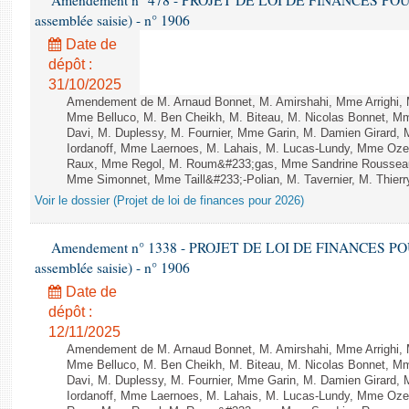
Amendement n° 478 - PROJET DE LOI DE FINANCES POUR 20
assemblée saisie) - n° 1906
Date de
dépôt :
31/10/2025
Amendement de M. Arnaud Bonnet, M. Amirshahi, Mme Arrighi, 
Mme Belluco, M. Ben Cheikh, M. Biteau, M. Nicolas Bonnet, Mm
Davi, M. Duplessy, M. Fournier, Mme Garin, M. Damien Girard,
Iordanoff, Mme Laernoes, M. Lahais, M. Lucas-Lundy, Mme Oz
Raux, Mme Regol, M. Roum&#233;gas, Mme Sandrine Rousseau
Mme Simonnet, Mme Taill&#233;-Polian, M. Tavernier, M. Thierry
Voir le dossier (Projet de loi de finances pour 2026)
Amendement n° 1338 - PROJET DE LOI DE FINANCES POUR 2
assemblée saisie) - n° 1906
Date de
dépôt :
12/11/2025
Amendement de M. Arnaud Bonnet, M. Amirshahi, Mme Arrighi, 
Mme Belluco, M. Ben Cheikh, M. Biteau, M. Nicolas Bonnet, Mm
Davi, M. Duplessy, M. Fournier, Mme Garin, M. Damien Girard,
Iordanoff, Mme Laernoes, M. Lahais, M. Lucas-Lundy, Mme Oz