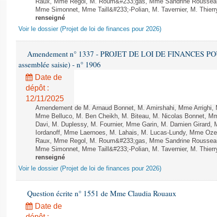
Raux, Mme Regol, M. Roum&#233;gas, Mme Sandrine Rousseau
Mme Simonnet, Mme Taill&#233;-Polian, M. Tavernier, M. Thierry
renseigné
Voir le dossier (Projet de loi de finances pour 2026)
Amendement n° 1337 - PROJET DE LOI DE FINANCES POUR 2
assemblée saisie) - n° 1906
Date de
dépôt :
12/11/2025
Amendement de M. Arnaud Bonnet, M. Amirshahi, Mme Arrighi, 
Mme Belluco, M. Ben Cheikh, M. Biteau, M. Nicolas Bonnet, Mm
Davi, M. Duplessy, M. Fournier, Mme Garin, M. Damien Girard,
Iordanoff, Mme Laernoes, M. Lahais, M. Lucas-Lundy, Mme Oz
Raux, Mme Regol, M. Roum&#233;gas, Mme Sandrine Rousseau
Mme Simonnet, Mme Taill&#233;-Polian, M. Tavernier, M. Thierry
renseigné
Voir le dossier (Projet de loi de finances pour 2026)
Question écrite n° 1551 de Mme Claudia Rouaux
Date de
dépôt :