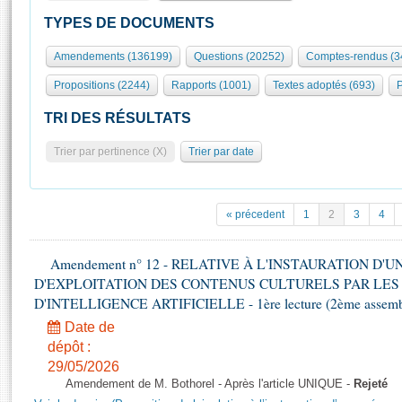
S'id
Présidence
Séance publique
Rôle et pouvoirs de l'Assemblée
Visiter l'Assemblée
TYPES DE DOCUMENTS
Fiches « Connaissance de l’Assemblée »
577 députés
Commissions et autres organes
Visite virtuelle du palais Bourbon
Amendements (136199)
Questions (20252)
Comptes-rendus (3
Organisation de l'Assemblée
Groupes politiques
Europe et International
Assister à une séance
Mot
Propositions (2244)
Rapports (1001)
Textes adoptés (693)
P
Présidence
Conférence des Présidents
Bureau
Collège des Ques
Élections législatives
Contrôle et évaluation
Accès des chercheurs à l’Assemblée
TRI DES RÉSULTATS
Congrès
Les évènements
S'inscrire
Trier par pertinence (X)
Trier par date
Pétitions
Statistiques et chiffres clés
Transparence et déontologie
Vous n'ave
Patrimoine
E
Documents de référence
« précedent
1
2
3
4
La Bibliothèque
( Constitution | Règlement de l'Assemblée ... )
Documents parlementaires
Les archives
Amendement n° 12 - RELATIVE À L'INSTAURATION D'
Projets de loi
Contacts et plan d'accès
D'EXPLOITATION DES CONTENUS CULTURELS PAR LES
Propositions de loi
Histoire
D'INTELLIGENCE ARTIFICIELLE - 1ère lecture (2ème assemblé
Photos libres de droit
Amendements
Juniors
Date de
Textes adoptés
dépôt :
Anciennes législatures
29/05/2026
Liens vers les sites publics
Rapports d'information
Amendement de M. Bothorel - Après l'article UNIQUE -
Rejeté