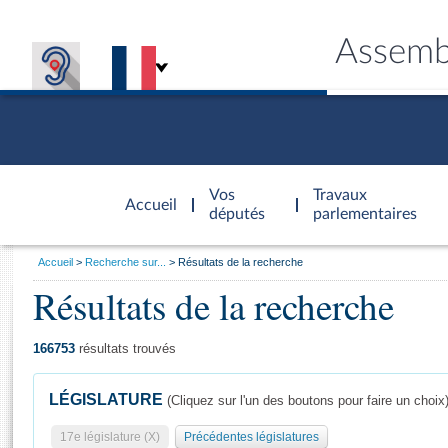
Assemb
Accèder à
la page
Vos
Travaux
Accueil
d'accueil
députés
parlementaires
Vous
Accueil
Recherche sur...
Résultats de la recherche
êtes
Résultats de la recherche
Général
ici
CONNEX
TRAVA
CONNA
DÉC
:
166753
résultats trouvés
LÉGISLATURE
(Cliquez sur l'un des boutons pour faire un choix
17e législature (X)
Précédentes législatures