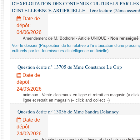
Rapports d'enquête
D'EXPLOITATION DES CONTENUS CULTURELS PAR LES
Rapports législatifs
D'INTELLIGENCE ARTIFICIELLE - 1ère lecture (2ème assemblé
Rapports sur l'application des lois
Date de
Baromètre de l’application des lois
dépôt :
04/06/2026
Amendement de M. Bothorel - Article UNIQUE -
Non renseigné
Dossiers législatifs
Voir le dossier (Proposition de loi relative à l’instauration d’une présom
Budget et sécurité sociale
culturels par les fournisseurs d’intelligence artificielle)
Questions écrites et orales
Question écrite n° 13705 de Mme Constance Le Grip
Comptes rendus des débats
Date de
dépôt :
24/03/2026
animaux - Vente d'animaux en ligne et retrait en magasin (« click
ligne et retrait en magasin (« click and collect »)
Question écrite n° 13056 de Mme Sandra Delannoy
Date de
dépôt :
24/02/2026
animaux - Interdiction de vente de chiens et de chats en click and