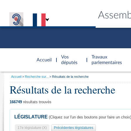
Assemb
Accèder à
la page
Vos
Travaux
Accueil
d'accueil
députés
parlementaires
Vous
Accueil
Recherche sur...
Résultats de la recherche
êtes
Résultats de la recherche
Général
ici
CONNEX
TRAVA
CONNA
DÉC
:
166749
résultats trouvés
LÉGISLATURE
(Cliquez sur l'un des boutons pour faire un choix
17e législature (X)
Précédentes législatures