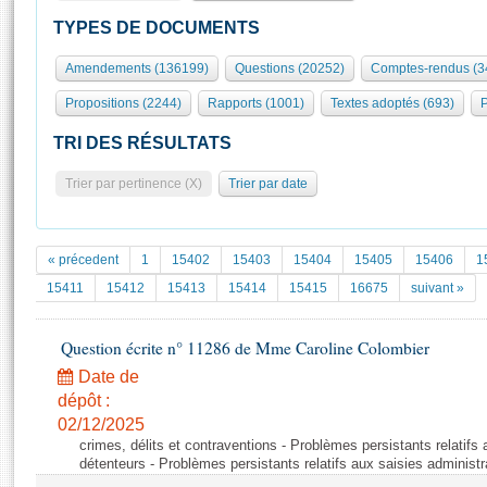
S'id
Présidence
Séance publique
Rôle et pouvoirs de l'Assemblée
Visiter l'Assemblée
TYPES DE DOCUMENTS
Fiches « Connaissance de l’Assemblée »
577 députés
Commissions et autres organes
Visite virtuelle du palais Bourbon
Amendements (136199)
Questions (20252)
Comptes-rendus (3
Organisation de l'Assemblée
Groupes politiques
Europe et International
Assister à une séance
Mot
Propositions (2244)
Rapports (1001)
Textes adoptés (693)
P
Présidence
Conférence des Présidents
Bureau
Collège des Ques
Élections législatives
Contrôle et évaluation
Accès des chercheurs à l’Assemblée
TRI DES RÉSULTATS
Congrès
Les évènements
S'inscrire
Trier par pertinence (X)
Trier par date
Pétitions
Statistiques et chiffres clés
Transparence et déontologie
Vous n'ave
Patrimoine
E
Documents de référence
« précedent
1
15402
15403
15404
15405
15406
1
La Bibliothèque
( Constitution | Règlement de l'Assemblée ... )
Documents parlementaires
15411
15412
15413
15414
15415
16675
suivant »
Les archives
Projets de loi
Contacts et plan d'accès
Question écrite n° 11286 de Mme Caroline Colombier
Propositions de loi
Histoire
Photos libres de droit
Amendements
Date de
Juniors
dépôt :
Textes adoptés
Anciennes législatures
02/12/2025
crimes, délits et contraventions - Problèmes persistants relatifs 
Liens vers les sites publics
Rapports d'information
détenteurs - Problèmes persistants relatifs aux saisies administr