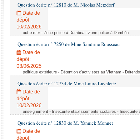
Rapports d'enquête
Question écrite n° 12810 de M. Nicolas Metzdorf
Rapports législatifs
Date de
Rapports sur l'application des lois
dépôt :
Baromètre de l’application des lois
10/02/2026
outre-mer - Zone police à Dumbéa - Zone police à Dumbéa
Dossiers législatifs
Question écrite n° 7250 de Mme Sandrine Rousseau
Budget et sécurité sociale
Date de
Questions écrites et orales
dépôt :
03/06/2025
Comptes rendus des débats
politique extérieure - Détention d'activistes au Vietnam - Détenti
Question écrite n° 12734 de Mme Laure Lavalette
Date de
dépôt :
10/02/2026
enseignement - Insécurité établissements scolaires - Insécurité 
Question écrite n° 12830 de M. Yannick Monnet
Date de
dépôt :