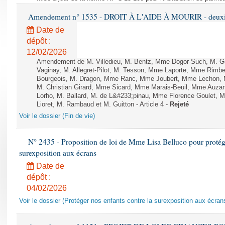
Amendement n° 1535 - DROIT À L'AIDE À MOURIR - deuxièm
Date de
dépôt :
12/02/2026
Amendement de M. Villedieu, M. Bentz, Mme Dogor-Such, M. G
Vaginay, M. Allegret-Pilot, M. Tesson, Mme Laporte, Mme Rimbe
Bourgeois, M. Dragon, Mme Ranc, Mme Joubert, Mme Lechon, M
M. Christian Girard, Mme Sicard, Mme Marais-Beuil, Mme Au
Lorho, M. Ballard, M. de L&#233;pinau, Mme Florence Goulet, 
Lioret, M. Rambaud et M. Guitton - Article 4 -
Rejeté
Voir le dossier (Fin de vie)
N° 2435 - Proposition de loi de Mme Lisa Belluco pour protége
surexposition aux écrans
Date de
dépôt :
04/02/2026
Voir le dossier (Protéger nos enfants contre la surexposition aux écran