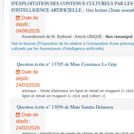
Rapports d'enquête
D'EXPLOITATION DES CONTENUS CULTURELS PAR LES
Rapports législatifs
D'INTELLIGENCE ARTIFICIELLE - 1ère lecture (2ème assemblé
Rapports sur l'application des lois
Date de
Baromètre de l’application des lois
dépôt :
04/06/2026
Amendement de M. Bothorel - Article UNIQUE -
Non renseigné
Dossiers législatifs
Voir le dossier (Proposition de loi relative à l’instauration d’une présom
Budget et sécurité sociale
culturels par les fournisseurs d’intelligence artificielle)
Questions écrites et orales
Question écrite n° 13705 de Mme Constance Le Grip
Comptes rendus des débats
Date de
dépôt :
24/03/2026
animaux - Vente d'animaux en ligne et retrait en magasin (« click
ligne et retrait en magasin (« click and collect »)
Question écrite n° 13056 de Mme Sandra Delannoy
Date de
dépôt :
24/02/2026
animaux - Interdiction de vente de chiens et de chats en click and