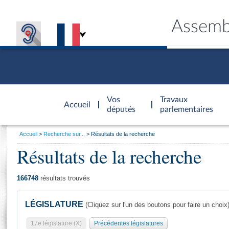
Assemb
Accèder à
la page
Vos
Travaux
Accueil
d'accueil
députés
parlementaires
Vous
Accueil
Recherche sur...
Résultats de la recherche
êtes
Résultats de la recherche
Général
ici
CONNEX
TRAVA
CONNA
DÉC
:
166748
résultats trouvés
LÉGISLATURE
(Cliquez sur l'un des boutons pour faire un choix
17e législature (X)
Précédentes législatures