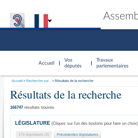
Assemb
Accèder à
la page
Vos
Travaux
Accueil
d'accueil
députés
parlementaires
Vous
Accueil
Recherche sur...
Résultats de la recherche
êtes
Résultats de la recherche
Général
ici
CONNEX
TRAVA
CONNA
DÉC
:
166747
résultats trouvés
LÉGISLATURE
(Cliquez sur l'un des boutons pour faire un choix
17e législature (X)
Précédentes législatures