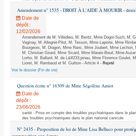
Amendement n° 1535 - DROIT À L'AIDE À MOURIR - deuxièm
Date de
dépôt :
12/02/2026
Amendement de M. Villedieu, M. Bentz, Mme Dogor-Such, M. G
Vaginay, M. Allegret-Pilot, M. Tesson, Mme Laporte, Mme Rimbe
Bourgeois, M. Dragon, Mme Ranc, Mme Joubert, Mme Lechon, M
M. Christian Girard, Mme Sicard, Mme Marais-Beuil, Mme Au
Lorho, M. Ballard, M. de L&#233;pinau, Mme Florence Goulet, 
Lioret, M. Rambaud et M. Guitton - Article 4 -
Rejeté
Voir le dossier (Fin de vie)
Question écrite n° 16309 de Mme Ségolène Amiot
Date de
dépôt :
23/06/2026
santé - Prise en compte des troubles psychiatriques dans le plan
des troubles psychiatriques dans le plan national canicule
N° 2435 - Proposition de loi de Mme Lisa Belluco pour protége
surexposition aux écrans