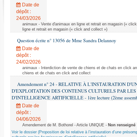
Rapports d'enquête
Date de
Rapports législatifs
dépôt :
Rapports sur l'application des lois
24/03/2026
Baromètre de l’application des lois
animaux - Vente d'animaux en ligne et retrait en magasin (« click
ligne et retrait en magasin (« click and collect »)
Question écrite n° 13056 de Mme Sandra Delannoy
Dossiers législatifs
Date de
Budget et sécurité sociale
dépôt :
Questions écrites et orales
24/02/2026
Comptes rendus des débats
animaux - Interdiction de vente de chiens et de chats en click and
chiens et de chats en click and collect
Amendement n° 24 - RELATIVE À L'INSTAURATION D'
D'EXPLOITATION DES CONTENUS CULTURELS PAR LES
D'INTELLIGENCE ARTIFICIELLE - 1ère lecture (2ème assemblé
Date de
dépôt :
04/06/2026
Amendement de M. Bothorel - Article UNIQUE -
Non renseigné
Voir le dossier (Proposition de loi relative à l’instauration d’une présom