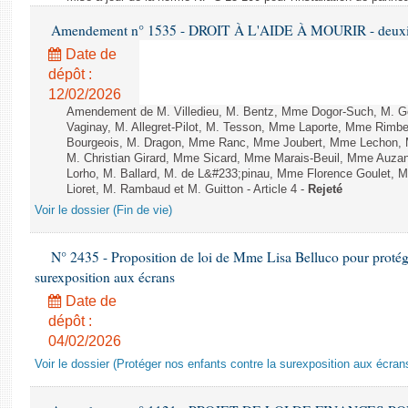
Amendement n° 1535 - DROIT À L'AIDE À MOURIR - deuxièm
Date de
dépôt :
12/02/2026
Amendement de M. Villedieu, M. Bentz, Mme Dogor-Such, M. G
Vaginay, M. Allegret-Pilot, M. Tesson, Mme Laporte, Mme Rimbe
Bourgeois, M. Dragon, Mme Ranc, Mme Joubert, Mme Lechon, M
M. Christian Girard, Mme Sicard, Mme Marais-Beuil, Mme Au
Lorho, M. Ballard, M. de L&#233;pinau, Mme Florence Goulet, 
Lioret, M. Rambaud et M. Guitton - Article 4 -
Rejeté
Voir le dossier (Fin de vie)
N° 2435 - Proposition de loi de Mme Lisa Belluco pour protége
surexposition aux écrans
Date de
dépôt :
04/02/2026
Voir le dossier (Protéger nos enfants contre la surexposition aux écran