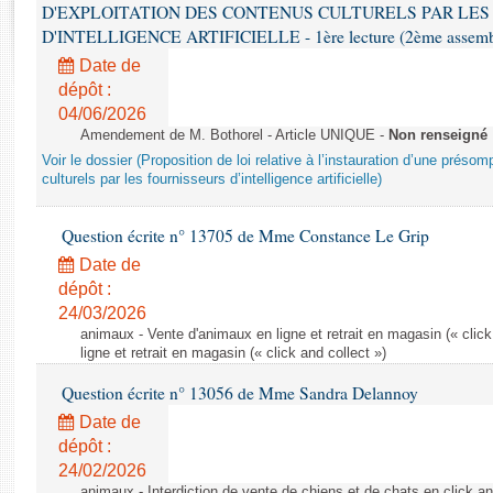
Rapports d'enquête
D'EXPLOITATION DES CONTENUS CULTURELS PAR LES
Rapports législatifs
D'INTELLIGENCE ARTIFICIELLE - 1ère lecture (2ème assemblé
Rapports sur l'application des lois
Date de
Baromètre de l’application des lois
dépôt :
04/06/2026
Amendement de M. Bothorel - Article UNIQUE -
Non renseigné
Dossiers législatifs
Voir le dossier (Proposition de loi relative à l’instauration d’une présom
Budget et sécurité sociale
culturels par les fournisseurs d’intelligence artificielle)
Questions écrites et orales
Question écrite n° 13705 de Mme Constance Le Grip
Comptes rendus des débats
Date de
dépôt :
24/03/2026
animaux - Vente d'animaux en ligne et retrait en magasin (« click
ligne et retrait en magasin (« click and collect »)
Question écrite n° 13056 de Mme Sandra Delannoy
Date de
dépôt :
24/02/2026
animaux - Interdiction de vente de chiens et de chats en click and