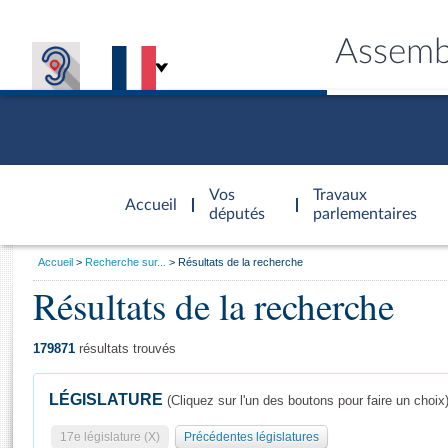
Assemb
Accèder à
la page
Vos
Travaux
Accueil
d'accueil
députés
parlementaires
Vous
Accueil
Recherche sur...
Résultats de la recherche
êtes
Résultats de la recherche
Général
ici
CONNEX
TRAVA
CONNA
DÉC
:
179871
résultats trouvés
LÉGISLATURE
(Cliquez sur l'un des boutons pour faire un choix
17e législature (X)
Précédentes législatures