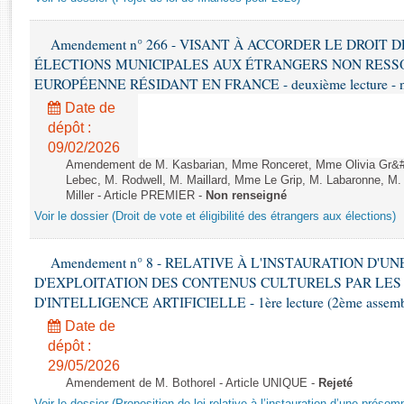
Rapports d'enquête
Rapports législatifs
Amendement n° 266 - VISANT À ACCORDER LE DROIT D
Rapports sur l'application des lois
ÉLECTIONS MUNICIPALES AUX ÉTRANGERS NON RESSO
Baromètre de l’application des lois
EUROPÉENNE RÉSIDANT EN FRANCE - deuxième lecture - n
Date de
Dossiers législatifs
dépôt :
Budget et sécurité sociale
09/02/2026
Amendement de M. Kasbarian, Mme Ronceret, Mme Olivia Gr&#2
Questions écrites et orales
Lebec, M. Rodwell, M. Maillard, Mme Le Grip, M. Labaronne, 
Comptes rendus des débats
Miller - Article PREMIER -
Non renseigné
Voir le dossier (Droit de vote et éligibilité des étrangers aux élections)
Amendement n° 8 - RELATIVE À L'INSTAURATION D'
D'EXPLOITATION DES CONTENUS CULTURELS PAR LES
D'INTELLIGENCE ARTIFICIELLE - 1ère lecture (2ème assemblé
Date de
dépôt :
29/05/2026
Amendement de M. Bothorel - Article UNIQUE -
Rejeté