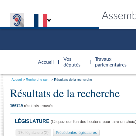
Assemb
Accèder à
la page
Vos
Travaux
Accueil
d'accueil
députés
parlementaires
Vous
Accueil
Recherche sur...
Résultats de la recherche
êtes
Résultats de la recherche
Général
ici
CONNEX
TRAVA
CONNA
DÉC
:
166749
résultats trouvés
LÉGISLATURE
(Cliquez sur l'un des boutons pour faire un choix
17e législature (X)
Précédentes législatures