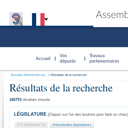
Assemb
Accèder à
la page
Vos
Travaux
Accueil
d'accueil
députés
parlementaires
Vous
Accueil
Recherche sur...
Résultats de la recherche
êtes
Résultats de la recherche
Général
ici
CONNEX
TRAVA
CONNA
DÉC
:
166753
résultats trouvés
LÉGISLATURE
(Cliquez sur l'un des boutons pour faire un choix
17e législature (X)
Précédentes législatures