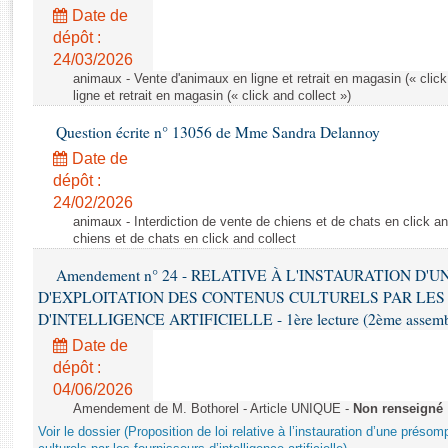
Rapports d'enquête
Date de
Rapports législatifs
dépôt :
Rapports sur l'application des lois
24/03/2026
Baromètre de l’application des lois
animaux - Vente d'animaux en ligne et retrait en magasin (« click
ligne et retrait en magasin (« click and collect »)
Question écrite n° 13056 de Mme Sandra Delannoy
Dossiers législatifs
Date de
Budget et sécurité sociale
dépôt :
Questions écrites et orales
24/02/2026
Comptes rendus des débats
animaux - Interdiction de vente de chiens et de chats en click and
chiens et de chats en click and collect
Amendement n° 24 - RELATIVE À L'INSTAURATION D'
D'EXPLOITATION DES CONTENUS CULTURELS PAR LES
D'INTELLIGENCE ARTIFICIELLE - 1ère lecture (2ème assemblé
Date de
dépôt :
04/06/2026
Amendement de M. Bothorel - Article UNIQUE -
Non renseigné
Voir le dossier (Proposition de loi relative à l’instauration d’une présom