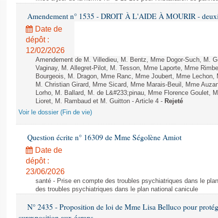
Amendement n° 1535 - DROIT À L'AIDE À MOURIR - deuxièm
Date de
dépôt :
12/02/2026
Amendement de M. Villedieu, M. Bentz, Mme Dogor-Such, M. G
Vaginay, M. Allegret-Pilot, M. Tesson, Mme Laporte, Mme Rimbe
Bourgeois, M. Dragon, Mme Ranc, Mme Joubert, Mme Lechon, M
M. Christian Girard, Mme Sicard, Mme Marais-Beuil, Mme Au
Lorho, M. Ballard, M. de L&#233;pinau, Mme Florence Goulet, 
Lioret, M. Rambaud et M. Guitton - Article 4 -
Rejeté
Voir le dossier (Fin de vie)
Question écrite n° 16309 de Mme Ségolène Amiot
Date de
dépôt :
23/06/2026
santé - Prise en compte des troubles psychiatriques dans le plan
des troubles psychiatriques dans le plan national canicule
N° 2435 - Proposition de loi de Mme Lisa Belluco pour protége
surexposition aux écrans