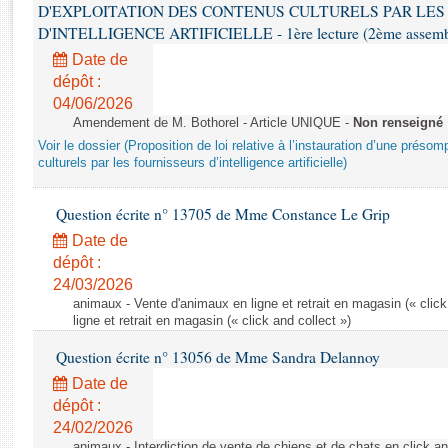
Rapports d'enquête
D'EXPLOITATION DES CONTENUS CULTURELS PAR LES
Rapports législatifs
D'INTELLIGENCE ARTIFICIELLE - 1ère lecture (2ème assemblé
Rapports sur l'application des lois
Date de
Baromètre de l’application des lois
dépôt :
04/06/2026
Amendement de M. Bothorel - Article UNIQUE -
Non renseigné
Dossiers législatifs
Voir le dossier (Proposition de loi relative à l’instauration d’une présom
Budget et sécurité sociale
culturels par les fournisseurs d’intelligence artificielle)
Questions écrites et orales
Question écrite n° 13705 de Mme Constance Le Grip
Comptes rendus des débats
Date de
dépôt :
24/03/2026
animaux - Vente d'animaux en ligne et retrait en magasin (« click
ligne et retrait en magasin (« click and collect »)
Question écrite n° 13056 de Mme Sandra Delannoy
Date de
dépôt :
24/02/2026
animaux - Interdiction de vente de chiens et de chats en click and