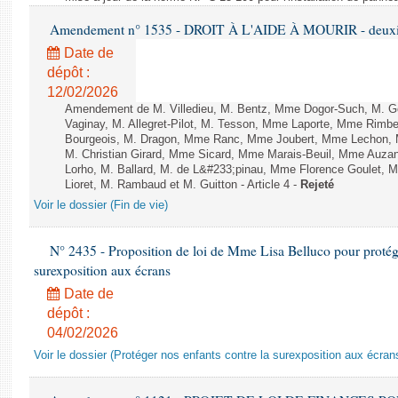
Amendement n° 1535 - DROIT À L'AIDE À MOURIR - deuxièm
Date de
dépôt :
12/02/2026
Amendement de M. Villedieu, M. Bentz, Mme Dogor-Such, M. G
Vaginay, M. Allegret-Pilot, M. Tesson, Mme Laporte, Mme Rimbe
Bourgeois, M. Dragon, Mme Ranc, Mme Joubert, Mme Lechon, M
M. Christian Girard, Mme Sicard, Mme Marais-Beuil, Mme Au
Lorho, M. Ballard, M. de L&#233;pinau, Mme Florence Goulet, 
Lioret, M. Rambaud et M. Guitton - Article 4 -
Rejeté
Voir le dossier (Fin de vie)
N° 2435 - Proposition de loi de Mme Lisa Belluco pour protége
surexposition aux écrans
Date de
dépôt :
04/02/2026
Voir le dossier (Protéger nos enfants contre la surexposition aux écran