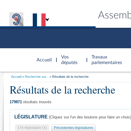
Assemb
Accèder à
la page
Vos
Travaux
Accueil
d'accueil
députés
parlementaires
Vous
Accueil
Recherche sur...
Résultats de la recherche
êtes
Résultats de la recherche
Général
ici
CONNEX
TRAVA
CONNA
DÉC
:
179871
résultats trouvés
LÉGISLATURE
(Cliquez sur l'un des boutons pour faire un choix
17e législature (X)
Précédentes législatures