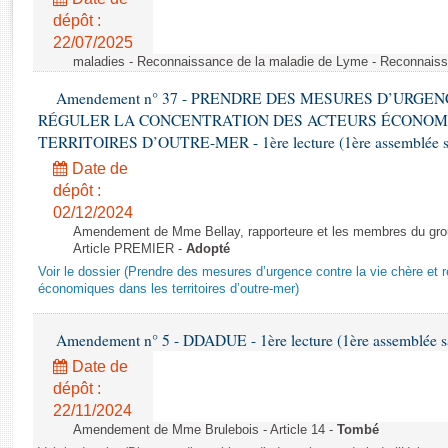
Rapports d'enquête
dépôt :
Rapports législatifs
22/07/2025
Rapports sur l'application des lois
maladies - Reconnaissance de la maladie de Lyme - Reconnais
Baromètre de l’application des lois
Amendement n° 37 - PRENDRE DES MESURES D’URGE
RÉGULER LA CONCENTRATION DES ACTEURS ÉCONOM
Dossiers législatifs
TERRITOIRES D’OUTRE-MER - 1ère lecture (1ère assemblée sai
Budget et sécurité sociale
Date de
Questions écrites et orales
dépôt :
02/12/2024
Comptes rendus des débats
Amendement de Mme Bellay, rapporteure et les membres du grou
Article PREMIER -
Adopté
Voir le dossier (Prendre des mesures d’urgence contre la vie chère et r
économiques dans les territoires d’outre-mer)
Amendement n° 5 - DDADUE - 1ère lecture (1ère assemblée sai
Date de
dépôt :
22/11/2024
Amendement de Mme Brulebois - Article 14 -
Tombé