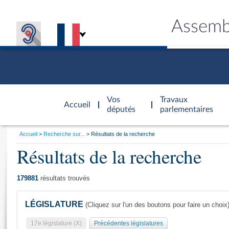
Assemb
Accèder à
la page
Vos
Travaux
Accueil
d'accueil
députés
parlementaires
Vous
Accueil
Recherche sur...
Résultats de la recherche
êtes
Résultats de la recherche
Général
ici
CONNEX
TRAVA
CONNA
DÉC
:
179881
résultats trouvés
LÉGISLATURE
(Cliquez sur l'un des boutons pour faire un choix
17e législature (X)
Précédentes législatures