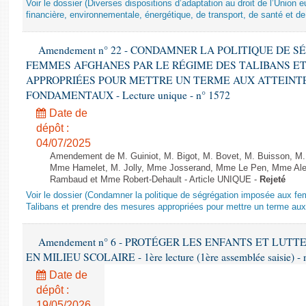
Voir le dossier (Diverses dispositions d’adaptation au droit de l’Unio
financière, environnementale, énergétique, de transport, de santé et de
Amendement n° 22 - CONDAMNER LA POLITIQUE DE 
FEMMES AFGHANES PAR LE RÉGIME DES TALIBANS E
APPROPRIÉES POUR METTRE UN TERME AUX ATTEINTE
FONDAMENTAUX - Lecture unique - n° 1572
Date de
dépôt :
04/07/2025
Amendement de M. Guiniot, M. Bigot, M. Bovet, M. Buisson, M.
Mme Hamelet, M. Jolly, Mme Josserand, Mme Le Pen, Mme Alex
Rambaud et Mme Robert-Dehault - Article UNIQUE -
Rejeté
Voir le dossier (Condamner la politique de ségrégation imposée aux f
Talibans et prendre des mesures appropriées pour mettre un terme aux 
Amendement n° 6 - PROTÉGER LES ENFANTS ET LUT
EN MILIEU SCOLAIRE - 1ère lecture (1ère assemblée saisie) - 
Date de
dépôt :
19/05/2026