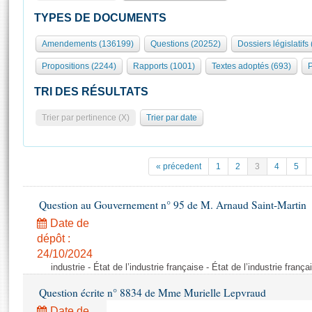
S'id
Présidence
Séance publique
Rôle et pouvoirs de l'Assemblée
Visiter l'Assemblée
TYPES DE DOCUMENTS
Fiches « Connaissance de l’Assemblée »
577 députés
Commissions et autres organes
Visite virtuelle du palais Bourbon
Amendements (136199)
Questions (20252)
Dossiers législatifs
Organisation de l'Assemblée
Groupes politiques
Europe et International
Assister à une séance
Mot
Propositions (2244)
Rapports (1001)
Textes adoptés (693)
P
Présidence
Conférence des Présidents
Bureau
Collège des Ques
Élections législatives
Contrôle et évaluation
Accès des chercheurs à l’Assemblée
TRI DES RÉSULTATS
Congrès
Les évènements
S'inscrire
Trier par pertinence (X)
Trier par date
Pétitions
Statistiques et chiffres clés
Transparence et déontologie
Vous n'ave
Patrimoine
E
Documents de référence
« précedent
1
2
3
4
5
La Bibliothèque
( Constitution | Règlement de l'Assemblée ... )
Documents parlementaires
Les archives
Question au Gouvernement n° 95 de M. Arnaud Saint-Martin
Projets de loi
Contacts et plan d'accès
Date de
Propositions de loi
Histoire
Photos libres de droit
dépôt :
Amendements
Juniors
24/10/2024
Textes adoptés
industrie - État de l’industrie française - État de l’industrie frança
Anciennes législatures
Question écrite n° 8834 de Mme Murielle Lepvraud
Liens vers les sites publics
Rapports d'information
Date de