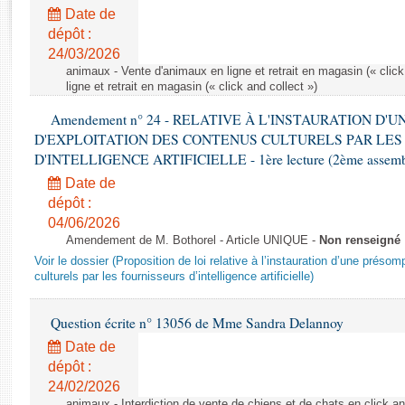
Rapports d'enquête
Date de
Rapports législatifs
dépôt :
Rapports sur l'application des lois
24/03/2026
Baromètre de l’application des lois
animaux - Vente d'animaux en ligne et retrait en magasin (« click
ligne et retrait en magasin (« click and collect »)
Amendement n° 24 - RELATIVE À L'INSTAURATION D'
Dossiers législatifs
D'EXPLOITATION DES CONTENUS CULTURELS PAR LES
Budget et sécurité sociale
D'INTELLIGENCE ARTIFICIELLE - 1ère lecture (2ème assemblé
Questions écrites et orales
Date de
Comptes rendus des débats
dépôt :
04/06/2026
Amendement de M. Bothorel - Article UNIQUE -
Non renseigné
Voir le dossier (Proposition de loi relative à l’instauration d’une présom
culturels par les fournisseurs d’intelligence artificielle)
Question écrite n° 13056 de Mme Sandra Delannoy
Date de
dépôt :
24/02/2026
animaux - Interdiction de vente de chiens et de chats en click and