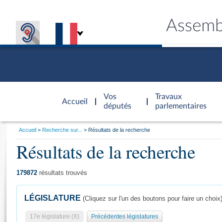
Assemb
Accèder à
la page
Vos
Travaux
Accueil
d'accueil
députés
parlementaires
Vous
Accueil
Recherche sur...
Résultats de la recherche
êtes
Résultats de la recherche
Général
ici
CONNEX
TRAVA
CONNA
DÉC
:
179872
résultats trouvés
LÉGISLATURE
(Cliquez sur l'un des boutons pour faire un choix
17e législature (X)
Précédentes législatures