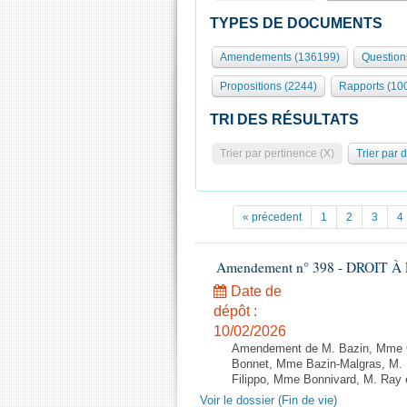
TYPES DE DOCUMENTS
Amendements (136199)
Question
Propositions (2244)
Rapports (10
TRI DES RÉSULTATS
Trier par pertinence (X)
Trier par 
« précedent
1
2
3
4
Amendement n° 398 - DROIT À L
Date de
dépôt :
10/02/2026
Amendement de M. Bazin, Mme Gr
Bonnet, Mme Bazin-Malgras, M. D
Filippo, Mme Bonnivard, M. Ray e
Voir le dossier (Fin de vie)