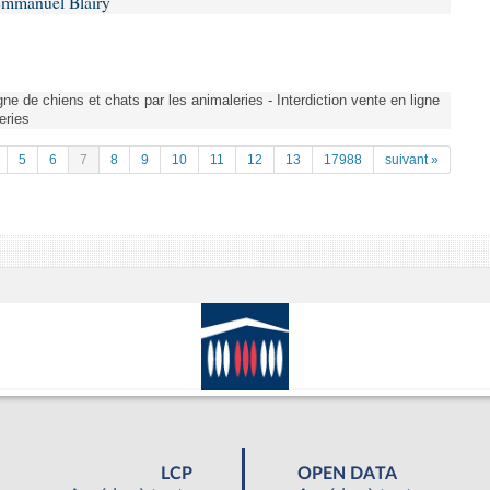
Emmanuel Blairy
gne de chiens et chats par les animaleries - Interdiction vente en ligne
eries
5
6
7
8
9
10
11
12
13
17988
suivant »
LCP
OPEN DATA