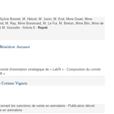
ylvie Bonnet, M. Hetzel, M. Juvin, M. End, Mme Gruet, Mme
and, M. Ray, Mme Bonnivard, M. Le Fur, M. Breton, Mme Blin, Mme de
t M. Gosselin - Article 6 -
Rejeté
Bénédicte Auzanot
omité d'orientation stratégique de « Lab'R » - Composition du comité
'R »
e Corinne Vignon
ernant les sanctions de vente en animalerie - Publication décret
e en animalerie