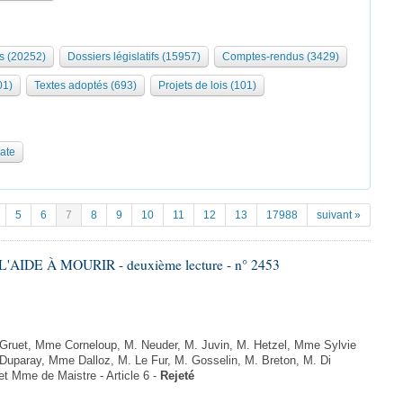
s (20252)
Dossiers législatifs (15957)
Comptes-rendus (3429)
01)
Textes adoptés (693)
Projets de lois (101)
date
5
6
7
8
9
10
11
12
13
17988
suivant »
'AIDE À MOURIR - deuxième lecture - n° 2453
uet, Mme Corneloup, M. Neuder, M. Juvin, M. Hetzel, Mme Sylvie
uparay, Mme Dalloz, M. Le Fur, M. Gosselin, M. Breton, M. Di
t Mme de Maistre - Article 6 -
Rejeté