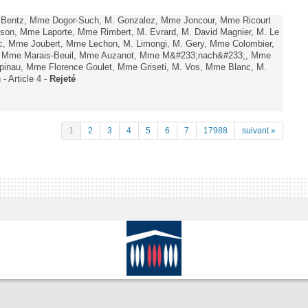
. Bentz, Mme Dogor-Such, M. Gonzalez, Mme Joncour, Mme Ricourt
Tesson, Mme Laporte, Mme Rimbert, M. Evrard, M. David Magnier, M. Le
c, Mme Joubert, Mme Lechon, M. Limongi, M. Gery, Mme Colombier,
rd, Mme Marais-Beuil, Mme Auzanot, Mme M&#233;nach&#233;, Mme
;pinau, Mme Florence Goulet, Mme Griseti, M. Vos, Mme Blanc, M.
- Article 4 -
Rejeté
1
2
3
4
5
6
7
17988
suivant »