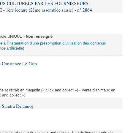
US CULTURELS PAR LES FOURNISSEURS
re lecture (2ème assemblée saisie) - n° 2864
ticle UNIQUE -
Non renseigné
ive à l’instauration d’une présomption d’utilisation des contenus
ce artificielle)
 Constance Le Grip
e et retrait en magasin (« click and collect ») - Vente d'animaux en
k and collect »)
e Sandra Delannoy
 chiens et de chats en click and collect - Interdiction de vente de