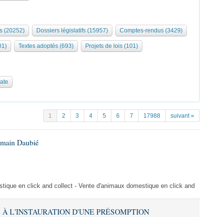
s (20252)
Dossiers législatifs (15957)
Comptes-rendus (3429)
01)
Textes adoptés (693)
Projets de lois (101)
date
1
2
3
4
5
6
7
17988
suivant »
omain Daubié
ique en click and collect - Vente d'animaux domestique en click and
VE À L'INSTAURATION D'UNE PRÉSOMPTION