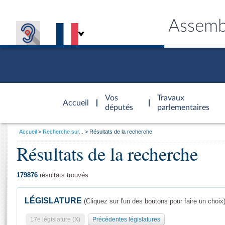
Assemb
Accèder à
la page
Vos
Travaux
Accueil
d'accueil
députés
parlementaires
Vous
Accueil
Recherche sur...
Résultats de la recherche
êtes
Résultats de la recherche
Général
ici
CONNEX
TRAVA
CONNA
DÉC
:
179876
résultats trouvés
LÉGISLATURE
(Cliquez sur l'un des boutons pour faire un choix
17e législature (X)
Précédentes législatures