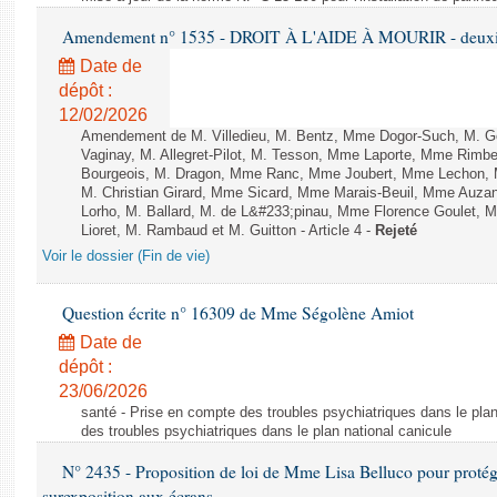
Amendement n° 1535 - DROIT À L'AIDE À MOURIR - deuxièm
Date de
dépôt :
12/02/2026
Amendement de M. Villedieu, M. Bentz, Mme Dogor-Such, M. G
Vaginay, M. Allegret-Pilot, M. Tesson, Mme Laporte, Mme Rimbe
Bourgeois, M. Dragon, Mme Ranc, Mme Joubert, Mme Lechon, M
M. Christian Girard, Mme Sicard, Mme Marais-Beuil, Mme Au
Lorho, M. Ballard, M. de L&#233;pinau, Mme Florence Goulet, 
Lioret, M. Rambaud et M. Guitton - Article 4 -
Rejeté
Voir le dossier (Fin de vie)
Question écrite n° 16309 de Mme Ségolène Amiot
Date de
dépôt :
23/06/2026
santé - Prise en compte des troubles psychiatriques dans le plan
des troubles psychiatriques dans le plan national canicule
N° 2435 - Proposition de loi de Mme Lisa Belluco pour protége
surexposition aux écrans