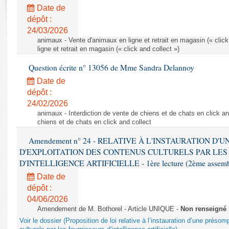
Rapports d'enquête
Date de
Rapports législatifs
dépôt :
Rapports sur l'application des lois
24/03/2026
Baromètre de l’application des lois
animaux - Vente d'animaux en ligne et retrait en magasin (« click
ligne et retrait en magasin (« click and collect »)
Question écrite n° 13056 de Mme Sandra Delannoy
Dossiers législatifs
Date de
Budget et sécurité sociale
dépôt :
Questions écrites et orales
24/02/2026
Comptes rendus des débats
animaux - Interdiction de vente de chiens et de chats en click and
chiens et de chats en click and collect
Amendement n° 24 - RELATIVE À L'INSTAURATION D'
D'EXPLOITATION DES CONTENUS CULTURELS PAR LES
D'INTELLIGENCE ARTIFICIELLE - 1ère lecture (2ème assemblé
Date de
dépôt :
04/06/2026
Amendement de M. Bothorel - Article UNIQUE -
Non renseigné
Voir le dossier (Proposition de loi relative à l’instauration d’une présom