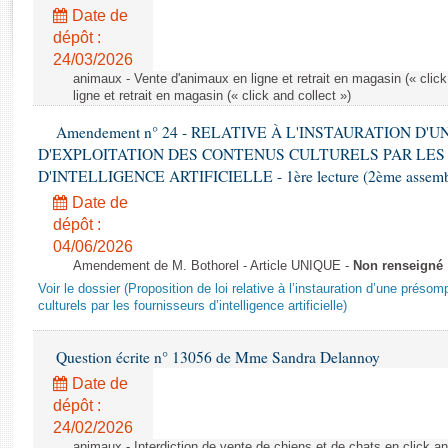
Rapports d'enquête
Date de
Rapports législatifs
dépôt :
Rapports sur l'application des lois
24/03/2026
Baromètre de l’application des lois
animaux - Vente d'animaux en ligne et retrait en magasin (« click
ligne et retrait en magasin (« click and collect »)
Amendement n° 24 - RELATIVE À L'INSTAURATION D'
Dossiers législatifs
D'EXPLOITATION DES CONTENUS CULTURELS PAR LES
Budget et sécurité sociale
D'INTELLIGENCE ARTIFICIELLE - 1ère lecture (2ème assemblé
Questions écrites et orales
Date de
Comptes rendus des débats
dépôt :
04/06/2026
Amendement de M. Bothorel - Article UNIQUE -
Non renseigné
Voir le dossier (Proposition de loi relative à l’instauration d’une présom
culturels par les fournisseurs d’intelligence artificielle)
Question écrite n° 13056 de Mme Sandra Delannoy
Date de
dépôt :
24/02/2026
animaux - Interdiction de vente de chiens et de chats en click and