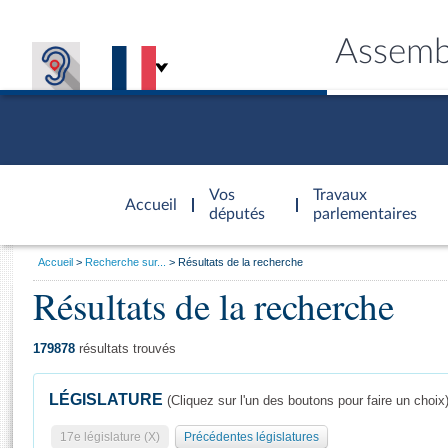
Assemb
Accèder à
la page
Vos
Travaux
Accueil
d'accueil
députés
parlementaires
Vous
Accueil
Recherche sur...
Résultats de la recherche
êtes
Résultats de la recherche
Général
ici
CONNEX
TRAVA
CONNA
DÉC
:
179878
résultats trouvés
LÉGISLATURE
(Cliquez sur l'un des boutons pour faire un choix
17e législature (X)
Précédentes législatures