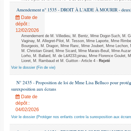
Amendement n° 1535 - DROIT À L'AIDE À MOURIR - deuxièm
Date de
dépôt :
12/02/2026
Amendement de M. Villedieu, M. Bentz, Mme Dogor-Such, M. G
Vaginay, M. Allegret-Pilot, M. Tesson, Mme Laporte, Mme Rimbe
Bourgeois, M. Dragon, Mme Ranc, Mme Joubert, Mme Lechon, M
M. Christian Girard, Mme Sicard, Mme Marais-Beuil, Mme Au
Lorho, M. Ballard, M. de L&#233;pinau, Mme Florence Goulet, 
Lioret, M. Rambaud et M. Guitton - Article 4 -
Rejeté
Voir le dossier (Fin de vie)
N° 2435 - Proposition de loi de Mme Lisa Belluco pour protége
surexposition aux écrans
Date de
dépôt :
04/02/2026
Voir le dossier (Protéger nos enfants contre la surexposition aux écran