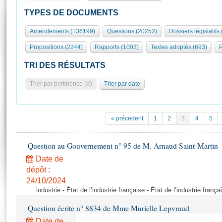
S'id
Présidence
Séance publique
Rôle et pouvoirs de l'Assemblée
Visiter l'Assemblée
TYPES DE DOCUMENTS
Fiches « Connaissance de l’Assemblée »
577 députés
Commissions et autres organes
Visite virtuelle du palais Bourbon
Amendements (136199)
Questions (20252)
Dossiers législatifs
Organisation de l'Assemblée
Groupes politiques
Europe et International
Assister à une séance
Mot
Propositions (2244)
Rapports (1003)
Textes adoptés (693)
P
Présidence
Conférence des Présidents
Bureau
Collège des Ques
Élections législatives
Contrôle et évaluation
Accès des chercheurs à l’Assemblée
TRI DES RÉSULTATS
Congrès
Les évènements
S'inscrire
Trier par pertinence (X)
Trier par date
Pétitions
Statistiques et chiffres clés
Transparence et déontologie
Vous n'ave
Patrimoine
E
Documents de référence
« précedent
1
2
3
4
5
La Bibliothèque
( Constitution | Règlement de l'Assemblée ... )
Documents parlementaires
Les archives
Question au Gouvernement n° 95 de M. Arnaud Saint-Martin
Projets de loi
Contacts et plan d'accès
Date de
Propositions de loi
Histoire
Photos libres de droit
dépôt :
Amendements
Juniors
24/10/2024
Textes adoptés
industrie - État de l’industrie française - État de l’industrie frança
Anciennes législatures
Question écrite n° 8834 de Mme Murielle Lepvraud
Liens vers les sites publics
Rapports d'information
Date de