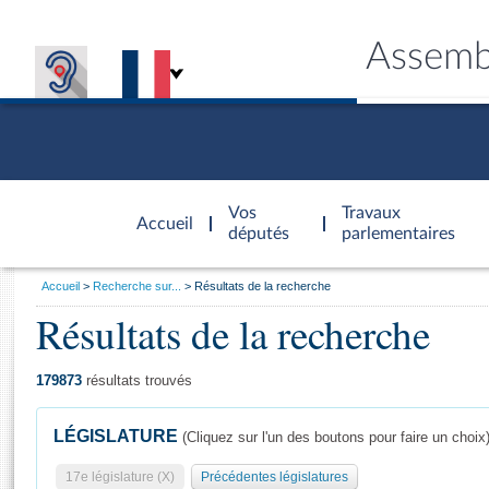
Assemb
Accèder à
la page
Vos
Travaux
Accueil
d'accueil
députés
parlementaires
Vous
Accueil
Recherche sur...
Résultats de la recherche
êtes
Résultats de la recherche
Général
ici
CONNEX
TRAVA
CONNA
DÉC
:
179873
résultats trouvés
LÉGISLATURE
(Cliquez sur l'un des boutons pour faire un choix
17e législature (X)
Précédentes législatures