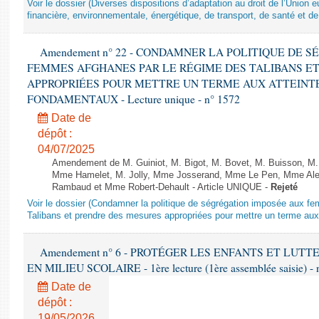
Voir le dossier (Diverses dispositions d’adaptation au droit de l’Unio
financière, environnementale, énergétique, de transport, de santé et de
Amendement n° 22 - CONDAMNER LA POLITIQUE DE 
FEMMES AFGHANES PAR LE RÉGIME DES TALIBANS E
APPROPRIÉES POUR METTRE UN TERME AUX ATTEINTE
FONDAMENTAUX - Lecture unique - n° 1572
Date de
dépôt :
04/07/2025
Amendement de M. Guiniot, M. Bigot, M. Bovet, M. Buisson, M.
Mme Hamelet, M. Jolly, Mme Josserand, Mme Le Pen, Mme Alex
Rambaud et Mme Robert-Dehault - Article UNIQUE -
Rejeté
Voir le dossier (Condamner la politique de ségrégation imposée aux f
Talibans et prendre des mesures appropriées pour mettre un terme aux 
Amendement n° 6 - PROTÉGER LES ENFANTS ET LUT
EN MILIEU SCOLAIRE - 1ère lecture (1ère assemblée saisie) - 
Date de
dépôt :
19/05/2026