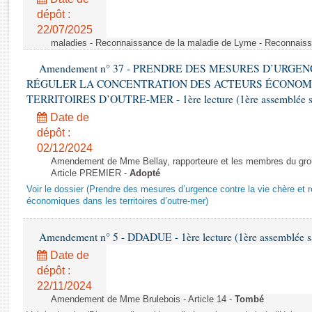
Rapports d'enquête
dépôt :
Rapports législatifs
22/07/2025
Rapports sur l'application des lois
maladies - Reconnaissance de la maladie de Lyme - Reconnais
Baromètre de l’application des lois
Amendement n° 37 - PRENDRE DES MESURES D’URGE
RÉGULER LA CONCENTRATION DES ACTEURS ÉCONOM
Dossiers législatifs
TERRITOIRES D’OUTRE-MER - 1ère lecture (1ère assemblée sai
Budget et sécurité sociale
Date de
Questions écrites et orales
dépôt :
02/12/2024
Comptes rendus des débats
Amendement de Mme Bellay, rapporteure et les membres du grou
Article PREMIER -
Adopté
Voir le dossier (Prendre des mesures d’urgence contre la vie chère et r
économiques dans les territoires d’outre-mer)
Amendement n° 5 - DDADUE - 1ère lecture (1ère assemblée sai
Date de
dépôt :
22/11/2024
Amendement de Mme Brulebois - Article 14 -
Tombé