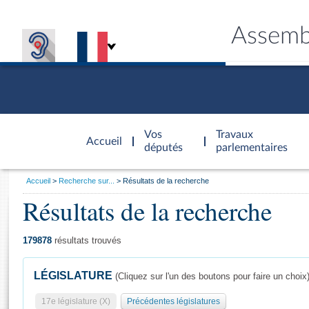
Assemb
Accèder à
la page
Vos
Travaux
Accueil
d'accueil
députés
parlementaires
Vous
Accueil
Recherche sur...
Résultats de la recherche
êtes
Résultats de la recherche
Général
ici
CONNEX
TRAVA
CONNA
DÉC
:
179878
résultats trouvés
LÉGISLATURE
(Cliquez sur l'un des boutons pour faire un choix
17e législature (X)
Précédentes législatures