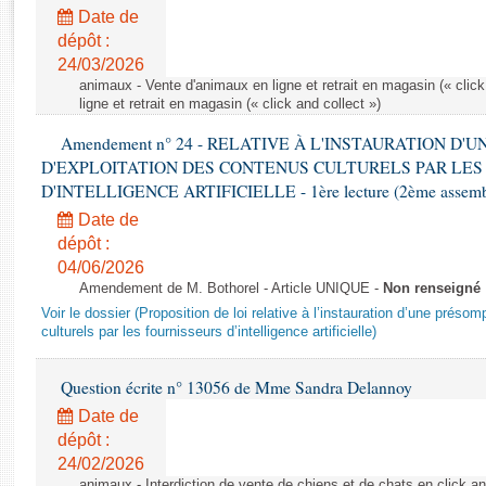
Rapports d'enquête
Date de
Rapports législatifs
dépôt :
Rapports sur l'application des lois
24/03/2026
Baromètre de l’application des lois
animaux - Vente d'animaux en ligne et retrait en magasin (« click
ligne et retrait en magasin (« click and collect »)
Amendement n° 24 - RELATIVE À L'INSTAURATION D'
Dossiers législatifs
D'EXPLOITATION DES CONTENUS CULTURELS PAR LES
Budget et sécurité sociale
D'INTELLIGENCE ARTIFICIELLE - 1ère lecture (2ème assemblé
Questions écrites et orales
Date de
Comptes rendus des débats
dépôt :
04/06/2026
Amendement de M. Bothorel - Article UNIQUE -
Non renseigné
Voir le dossier (Proposition de loi relative à l’instauration d’une présom
culturels par les fournisseurs d’intelligence artificielle)
Question écrite n° 13056 de Mme Sandra Delannoy
Date de
dépôt :
24/02/2026
animaux - Interdiction de vente de chiens et de chats en click and