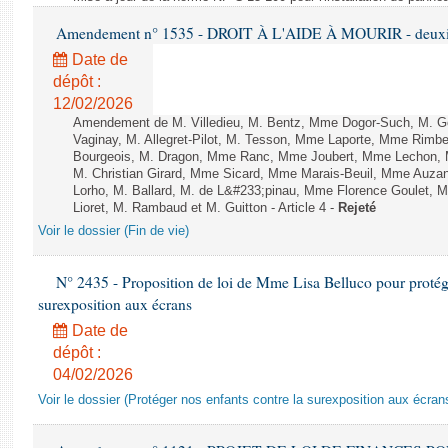
Amendement n° 1535 - DROIT À L'AIDE À MOURIR - deuxièm
Date de
dépôt :
12/02/2026
Amendement de M. Villedieu, M. Bentz, Mme Dogor-Such, M. G
Vaginay, M. Allegret-Pilot, M. Tesson, Mme Laporte, Mme Rimbe
Bourgeois, M. Dragon, Mme Ranc, Mme Joubert, Mme Lechon, M
M. Christian Girard, Mme Sicard, Mme Marais-Beuil, Mme Au
Lorho, M. Ballard, M. de L&#233;pinau, Mme Florence Goulet, 
Lioret, M. Rambaud et M. Guitton - Article 4 -
Rejeté
Voir le dossier (Fin de vie)
N° 2435 - Proposition de loi de Mme Lisa Belluco pour protége
surexposition aux écrans
Date de
dépôt :
04/02/2026
Voir le dossier (Protéger nos enfants contre la surexposition aux écran