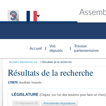
Assemb
Accèder à
la page
Vos
Travaux
Accueil
d'accueil
députés
parlementaires
Vous
Accueil
Recherche sur...
Résultats de la recherche
êtes
Résultats de la recherche
Général
ici
CONNEX
TRAVA
CONNA
DÉC
:
179876
résultats trouvés
LÉGISLATURE
(Cliquez sur l'un des boutons pour faire un choix
17e législature (X)
Précédentes législatures