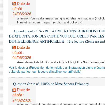
Rapports d'enquête
Date de
Rapports législatifs
dépôt :
Rapports sur l'application des lois
24/03/2026
Baromètre de l’application des lois
animaux - Vente d'animaux en ligne et retrait en magasin (« click
ligne et retrait en magasin (« click and collect »)
Amendement n° 24 - RELATIVE À L'INSTAURATION D'
Dossiers législatifs
D'EXPLOITATION DES CONTENUS CULTURELS PAR LES
Budget et sécurité sociale
D'INTELLIGENCE ARTIFICIELLE - 1ère lecture (2ème assemblé
Questions écrites et orales
Date de
Comptes rendus des débats
dépôt :
04/06/2026
Amendement de M. Bothorel - Article UNIQUE -
Non renseigné
Voir le dossier (Proposition de loi relative à l’instauration d’une présom
culturels par les fournisseurs d’intelligence artificielle)
Question écrite n° 13056 de Mme Sandra Delannoy
Date de
dépôt :
24/02/2026
animaux - Interdiction de vente de chiens et de chats en click and