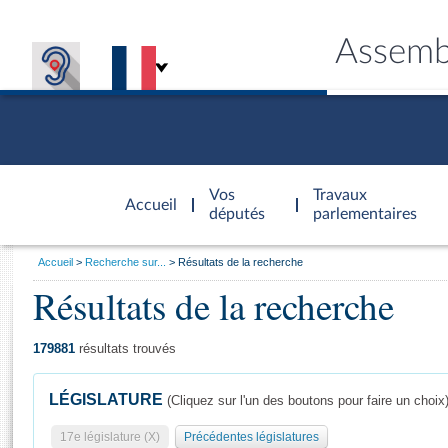
Assemb
Accèder à
la page
Vos
Travaux
Accueil
d'accueil
députés
parlementaires
Vous
Accueil
Recherche sur...
Résultats de la recherche
êtes
Résultats de la recherche
Général
ici
CONNEX
TRAVA
CONNA
DÉC
:
179881
résultats trouvés
LÉGISLATURE
(Cliquez sur l'un des boutons pour faire un choix
17e législature (X)
Précédentes législatures