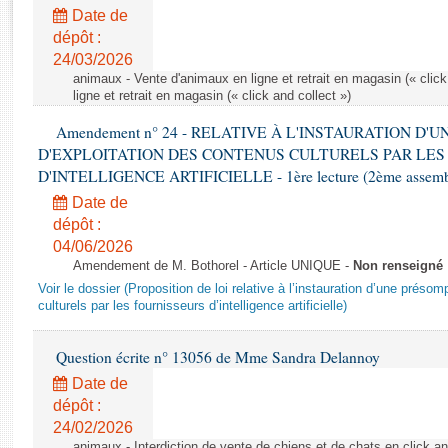
Rapports d'enquête
Date de
Rapports législatifs
dépôt :
Rapports sur l'application des lois
24/03/2026
Baromètre de l’application des lois
animaux - Vente d'animaux en ligne et retrait en magasin (« click
ligne et retrait en magasin (« click and collect »)
Amendement n° 24 - RELATIVE À L'INSTAURATION D'
Dossiers législatifs
D'EXPLOITATION DES CONTENUS CULTURELS PAR LES
Budget et sécurité sociale
D'INTELLIGENCE ARTIFICIELLE - 1ère lecture (2ème assemblé
Questions écrites et orales
Date de
Comptes rendus des débats
dépôt :
04/06/2026
Amendement de M. Bothorel - Article UNIQUE -
Non renseigné
Voir le dossier (Proposition de loi relative à l’instauration d’une présom
culturels par les fournisseurs d’intelligence artificielle)
Question écrite n° 13056 de Mme Sandra Delannoy
Date de
dépôt :
24/02/2026
animaux - Interdiction de vente de chiens et de chats en click and