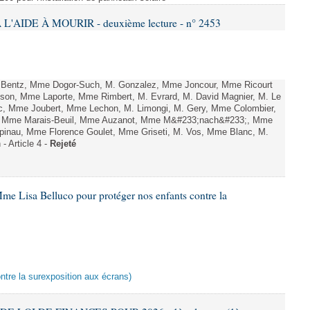
L'AIDE À MOURIR - deuxième lecture - n° 2453
. Bentz, Mme Dogor-Such, M. Gonzalez, Mme Joncour, Mme Ricourt
Tesson, Mme Laporte, Mme Rimbert, M. Evrard, M. David Magnier, M. Le
c, Mme Joubert, Mme Lechon, M. Limongi, M. Gery, Mme Colombier,
rd, Mme Marais-Beuil, Mme Auzanot, Mme M&#233;nach&#233;, Mme
;pinau, Mme Florence Goulet, Mme Griseti, M. Vos, Mme Blanc, M.
- Article 4 -
Rejeté
me Lisa Belluco pour protéger nos enfants contre la
ontre la surexposition aux écrans)