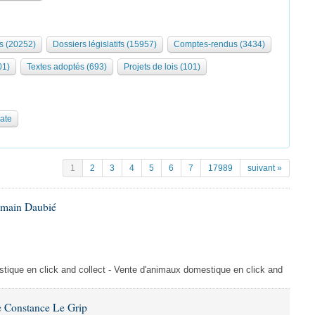
s (20252)
Dossiers législatifs (15957)
Comptes-rendus (3434)
01)
Textes adoptés (693)
Projets de lois (101)
date
1
2
3
4
5
6
7
17989
suivant »
omain Daubié
ique en click and collect - Vente d'animaux domestique en click and
 Constance Le Grip