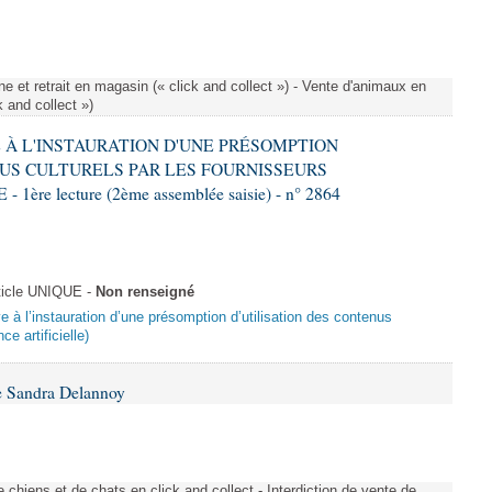
e et retrait en magasin (« click and collect ») - Vente d'animaux en
k and collect »)
VE À L'INSTAURATION D'UNE PRÉSOMPTION
US CULTURELS PAR LES FOURNISSEURS
re lecture (2ème assemblée saisie) - n° 2864
ticle UNIQUE -
Non renseigné
ive à l’instauration d’une présomption d’utilisation des contenus
ce artificielle)
e Sandra Delannoy
 chiens et de chats en click and collect - Interdiction de vente de