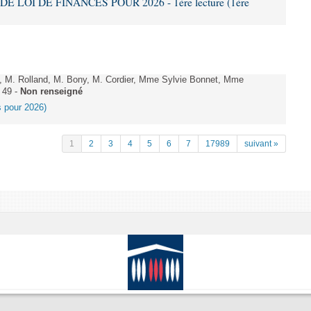
DE LOI DE FINANCES POUR 2026 - 1ère lecture (1ère
 M. Rolland, M. Bony, M. Cordier, Mme Sylvie Bonnet, Mme
 49 -
Non renseigné
es pour 2026)
1
2
3
4
5
6
7
17989
suivant »