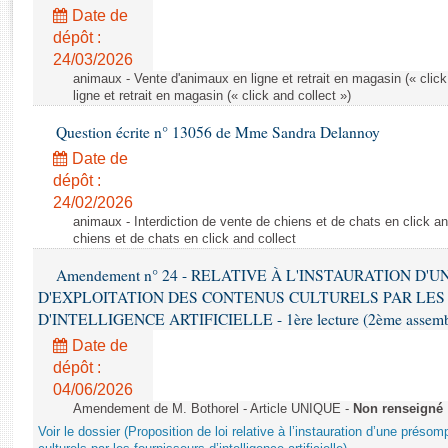
Rapports d'enquête
Date de
Rapports législatifs
dépôt :
Rapports sur l'application des lois
24/03/2026
Baromètre de l’application des lois
animaux - Vente d'animaux en ligne et retrait en magasin (« click
ligne et retrait en magasin (« click and collect »)
Question écrite n° 13056 de Mme Sandra Delannoy
Dossiers législatifs
Date de
Budget et sécurité sociale
dépôt :
Questions écrites et orales
24/02/2026
Comptes rendus des débats
animaux - Interdiction de vente de chiens et de chats en click and
chiens et de chats en click and collect
Amendement n° 24 - RELATIVE À L'INSTAURATION D'
D'EXPLOITATION DES CONTENUS CULTURELS PAR LES
D'INTELLIGENCE ARTIFICIELLE - 1ère lecture (2ème assemblé
Date de
dépôt :
04/06/2026
Amendement de M. Bothorel - Article UNIQUE -
Non renseigné
Voir le dossier (Proposition de loi relative à l’instauration d’une présom