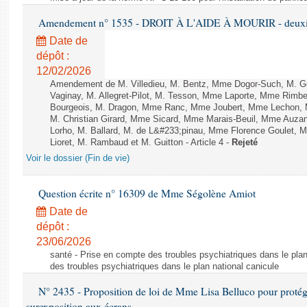
Amendement n° 1535 - DROIT À L'AIDE À MOURIR - deuxièm
Date de
dépôt :
12/02/2026
Amendement de M. Villedieu, M. Bentz, Mme Dogor-Such, M. G
Vaginay, M. Allegret-Pilot, M. Tesson, Mme Laporte, Mme Rimbe
Bourgeois, M. Dragon, Mme Ranc, Mme Joubert, Mme Lechon, M
M. Christian Girard, Mme Sicard, Mme Marais-Beuil, Mme Au
Lorho, M. Ballard, M. de L&#233;pinau, Mme Florence Goulet, 
Lioret, M. Rambaud et M. Guitton - Article 4 -
Rejeté
Voir le dossier (Fin de vie)
Question écrite n° 16309 de Mme Ségolène Amiot
Date de
dépôt :
23/06/2026
santé - Prise en compte des troubles psychiatriques dans le plan
des troubles psychiatriques dans le plan national canicule
N° 2435 - Proposition de loi de Mme Lisa Belluco pour protége
surexposition aux écrans