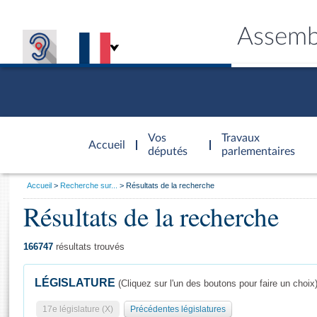
Assemb
Accèder à
la page
Vos
Travaux
Accueil
d'accueil
députés
parlementaires
Vous
Accueil
Recherche sur...
Résultats de la recherche
êtes
Résultats de la recherche
Général
ici
CONNEX
TRAVA
CONNA
DÉC
:
166747
résultats trouvés
LÉGISLATURE
(Cliquez sur l'un des boutons pour faire un choix
17e législature (X)
Précédentes législatures